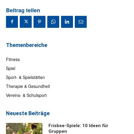
Beitrag teilen
Themenbereiche
Fitness
Spiel
Sport- & Spielstätten
Therapie & Gesundheit
Vereins- & Schulsport
Neueste Beiträge
Frisbee-Spiele: 10 Ideen für
Gruppen