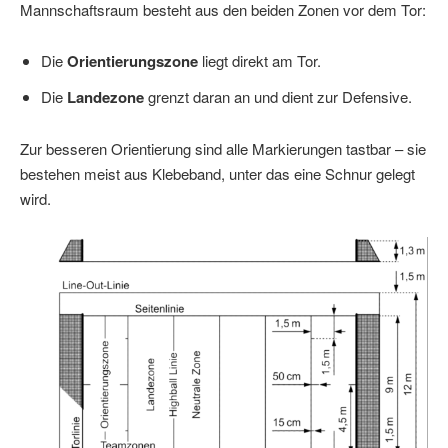
Mannschaftsraum besteht aus den beiden Zonen vor dem Tor:
Die
Orientierungszone
liegt direkt am Tor.
Die
Landezone
grenzt daran an und dient zur Defensive.
Zur besseren Orientierung sind alle Markierungen tastbar – sie
bestehen meist aus Klebeband, unter das eine Schnur gelegt
wird.