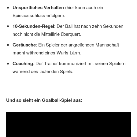
Unsportliches Verhalten
(hier kann auch ein
Spielausschluss erfolgen).
10-Sekunden-Regel
: Der Ball hat nach zehn Sekunden
noch nicht die Mittellinie überquert.
Geräusche
: Ein Spieler der angreifenden Mannschaft
macht während eines Wurfs Lärm.
Coaching
: Der Trainer kommuniziert mit seinen Spielern
während des laufenden Spiels.
Und so sieht ein Goalball-Spiel aus: