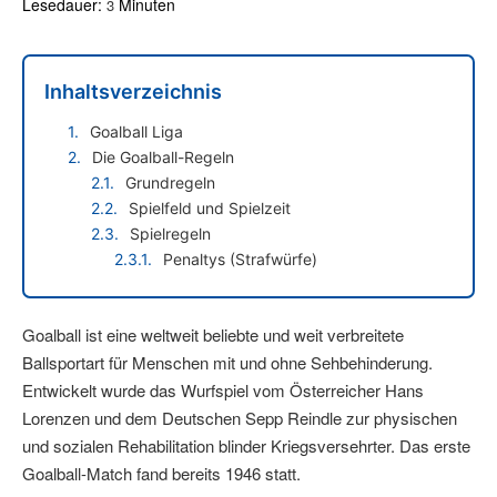
Lesedauer:
Minuten
3
Inhaltsverzeichnis
Goalball Liga
Die Goalball-Regeln
Grundregeln
Spielfeld und Spielzeit
Spielregeln
Penaltys (Strafwürfe)
Goalball ist eine weltweit beliebte und weit verbreitete
Ballsportart für Menschen mit und ohne Sehbehinderung.
Entwickelt wurde das Wurfspiel vom Österreicher Hans
Lorenzen und dem Deutschen Sepp Reindle zur physischen
und sozialen Rehabilitation blinder Kriegsversehrter. Das erste
Goalball-Match fand bereits 1946 statt.