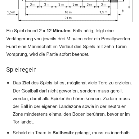
Ein Spiel dauert
2 x 12 Minuten
. Falls nötig, folgt eine
Verlängerung von jeweils drei Minuten oder ein Penaltywerfen.
Führt eine Mannschaft im Verlauf des Spiels mit zehn Toren
Vorsprung, wird die Partie sofort beendet.
Spielregeln
Das
Ziel
des Spiels ist es, möglichst viele Tore zu erzielen.
Der Goalball darf nicht geworfen, sondern muss gerollt
werden, damit alle Spieler ihn hören können. Zudem muss
der Ball in der eigenen Landezone sowie in der neutralen
Zone mindestens einmal den Boden berühren, bevor er im
Tor landet.
Sobald ein Team in
Ballbesitz
gelangt, muss es innerhalb