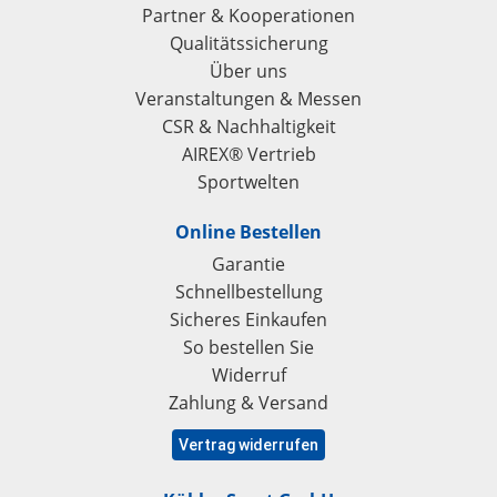
Partner & Kooperationen
Qualitätssicherung
Über uns
Veranstaltungen & Messen
CSR & Nachhaltigkeit
AIREX® Vertrieb
Sportwelten
Online Bestellen
Garantie
Schnellbestellung
Sicheres Einkaufen
So bestellen Sie
Widerruf
Zahlung & Versand
Vertrag widerrufen