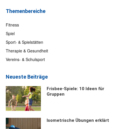
Themenbereiche
Fitness
Spiel
Sport- & Spielstätten
Therapie & Gesundheit
Vereins- & Schulsport
Neueste Beiträge
Frisbee-Spiele: 10 Ideen für
Gruppen
Isometrische Übungen erklärt