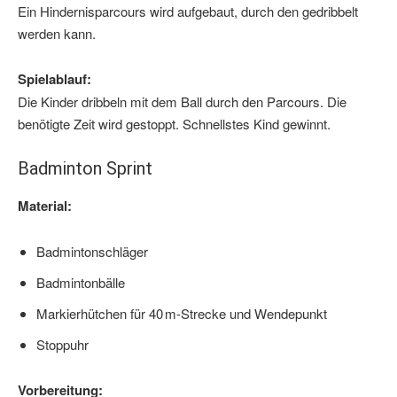
Ein Hindernisparcours wird aufgebaut, durch den gedribbelt
werden kann.
Spielablauf:
Die Kinder dribbeln mit dem Ball durch den Parcours. Die
benötigte Zeit wird gestoppt. Schnellstes Kind gewinnt.
Badminton Sprint
Material:
Badmintonschläger
Badmintonbälle
Markierhütchen für 40 m-Strecke und Wendepunkt
Stoppuhr
Vorbereitung: