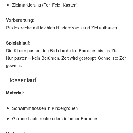
Zielmarkierung (Tor, Feld, Kasten)
Vorbereitung:
Pustestrecke mit leichten Hindernissen und Ziel aufbauen.
Spielablauf:
Die Kinder pusten den Ball durch den Parcours bis ins Ziel.
Nur pusten – kein Berühren. Zeit wird gestoppt. Schnellste Zeit
gewinnt.
Flossenlauf
Material:
Schwimmflossen in Kindergrößen
Gerade Laufstrecke oder einfacher Parcours