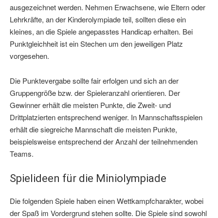
ausgezeichnet werden. Nehmen Erwachsene, wie Eltern oder
Lehrkräfte, an der Kinderolympiade teil, sollten diese ein
kleines, an die Spiele angepasstes Handicap erhalten. Bei
Punktgleichheit ist ein Stechen um den jeweiligen Platz
vorgesehen.
Die Punktevergabe sollte fair erfolgen und sich an der
Gruppengröße bzw. der Spieleranzahl orientieren. Der
Gewinner erhält die meisten Punkte, die Zweit- und
Drittplatzierten entsprechend weniger. In Mannschaftsspielen
erhält die siegreiche Mannschaft die meisten Punkte,
beispielsweise entsprechend der Anzahl der teilnehmenden
Teams.
Spielideen für die Miniolympiade
Die folgenden Spiele haben einen Wettkampfcharakter, wobei
der Spaß im Vordergrund stehen sollte. Die Spiele sind sowohl