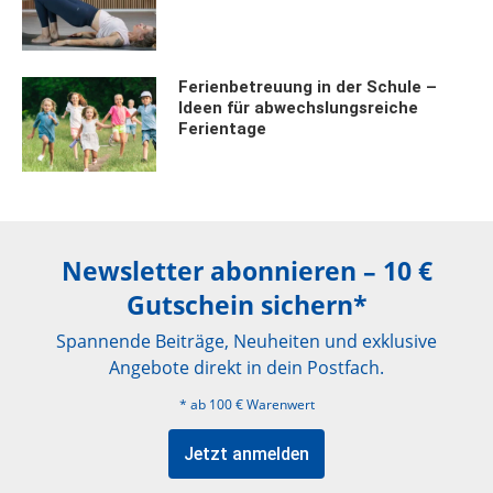
Ferienbetreuung in der Schule –
Ideen für abwechslungsreiche
Ferientage
Newsletter abonnieren – 10 €
Gutschein sichern*
Spannende Beiträge, Neuheiten und exklusive
Angebote direkt in dein Postfach.
* ab 100 € Warenwert
Jetzt anmelden