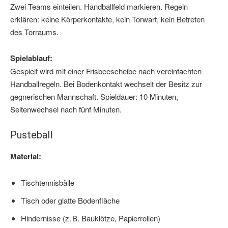
Zwei Teams einteilen. Handballfeld markieren. Regeln
erklären: keine Körperkontakte, kein Torwart, kein Betreten
des Torraums.
Spielablauf:
Gespielt wird mit einer Frisbeescheibe nach vereinfachten
Handballregeln. Bei Bodenkontakt wechselt der Besitz zur
gegnerischen Mannschaft. Spieldauer: 10 Minuten,
Seitenwechsel nach fünf Minuten.
Pusteball
Material:
Tischtennisbälle
Tisch oder glatte Bodenfläche
Hindernisse (z. B. Bauklötze, Papierrollen)