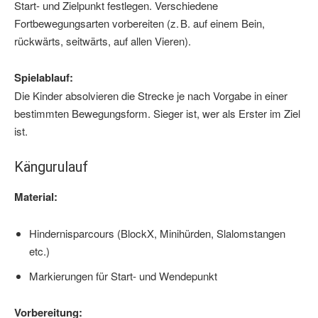
Start- und Zielpunkt festlegen. Verschiedene
Fortbewegungsarten vorbereiten (z. B. auf einem Bein,
rückwärts, seitwärts, auf allen Vieren).
Spielablauf:
Die Kinder absolvieren die Strecke je nach Vorgabe in einer
bestimmten Bewegungsform. Sieger ist, wer als Erster im Ziel
ist.
Kängurulauf
Material:
Hindernisparcours (BlockX, Minihürden, Slalomstangen
etc.)
Markierungen für Start- und Wendepunkt
Vorbereitung: