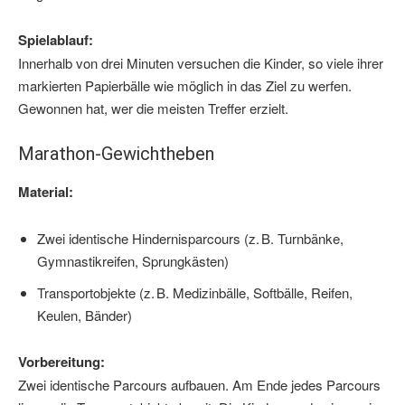
Spielablauf:
Innerhalb von drei Minuten versuchen die Kinder, so viele ihrer
markierten Papierbälle wie möglich in das Ziel zu werfen.
Gewonnen hat, wer die meisten Treffer erzielt.
Marathon-Gewichtheben
Material:
Zwei identische Hindernisparcours (z. B. Turnbänke,
Gymnastikreifen, Sprungkästen)
Transportobjekte (z. B. Medizinbälle, Softbälle, Reifen,
Keulen, Bänder)
Vorbereitung:
Zwei identische Parcours aufbauen. Am Ende jedes Parcours