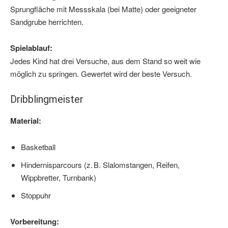
Sprungfläche mit Messskala (bei Matte) oder geeigneter
Sandgrube herrichten.
Spielablauf:
Jedes Kind hat drei Versuche, aus dem Stand so weit wie
möglich zu springen. Gewertet wird der beste Versuch.
Dribblingmeister
Material:
Basketball
Hindernisparcours (z. B. Slalomstangen, Reifen,
Wippbretter, Turnbank)
Stoppuhr
Vorbereitung: