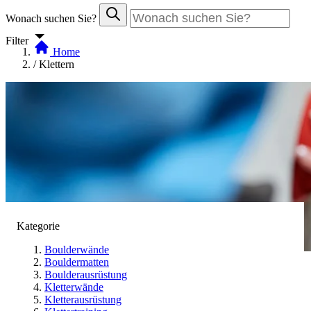
Wonach suchen Sie?
Filter
Home
/
Klettern
Kategorie
Boulderwände
Bouldermatten
Boulderausrüstung
Klettern
Kletterwände
Kletterausrüstung
(Artikel
1
-
32
von
166
)