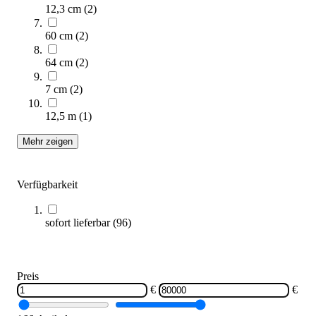
Zum Produkt
12,3 cm
(
2
)
Längere Lieferzeit
60 cm
(
2
)
64 cm
(
2
)
7 cm
(
2
)
12,5 m
(
1
)
Mehr zeigen
Bänfer® Ninja Wall Groß
6.350,00 €
Verfügbarkeit
Zum Produkt
sofort lieferbar
(
96
)
Längere Lieferzeit
Preis
€
€