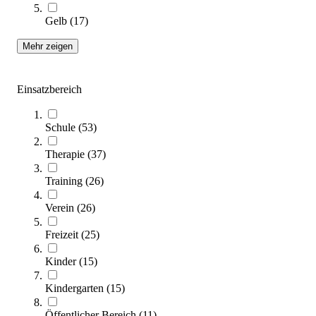
Gelb
(
17
)
Mehr zeigen
Einsatzbereich
tanga sports® Magnesia Ziegel
19,95 €
Schule
(
53
)
Zum Produkt
Sofort lieferbar
Therapie
(
37
)
Training
(
26
)
Verein
(
26
)
Freizeit
(
25
)
Kinder
(
15
)
Kindergarten
(
15
)
Kübler Sport Boulderwand KIDS Alpen
3.699,00 €
Öffentlicher Bereich
(
11
)