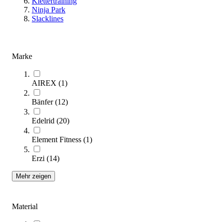
Klettertraining
Ninja Park
Kategorien & Filter
Slacklines
Sie lesen gerade Seite
1
Seite
2
Marke
Seite
3
Seite
4
Seite
5
AIREX
(
1
)
Bänfer
(
12
)
Sortieren nach
Edelrid
(
20
)
Element Fitness
(
1
)
Erzi
(
14
)
Mehr zeigen
Material
C-Board Boulderwand