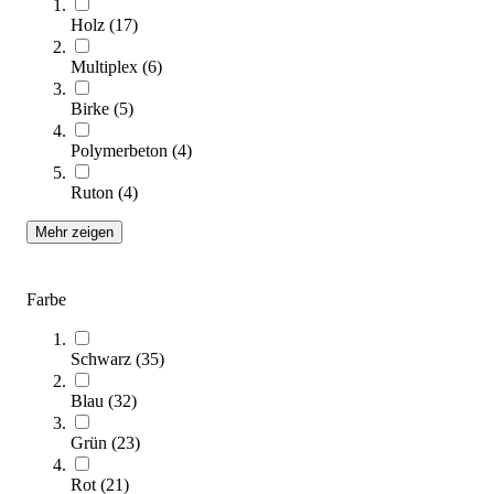
Preis auf Anfrage
Holz
(
17
)
Multiplex
(
6
)
Zum Produkt
Längere Lieferzeit
Birke
(
5
)
Polymerbeton
(
4
)
Ruton
(
4
)
Mehr zeigen
Farbe
tanga sports® Balance-Igelball
13,95 €
Schwarz
(
35
)
Zum Produkt
Blau
(
32
)
Sofort lieferbar
Grün
(
23
)
Rot
(
21
)