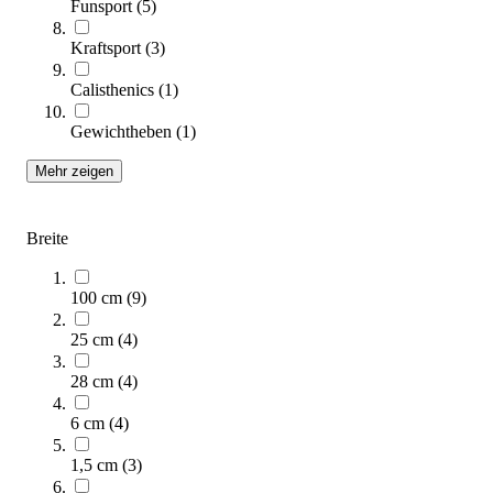
Funsport
(
5
)
Kraftsport
(
3
)
Calisthenics
(
1
)
Kübler Sport® Kletterwand, individuelle Anfertigung
Gewichtheben
(
1
)
Preis auf Anfrage
Mehr zeigen
Zum Produkt
Längere Lieferzeit
Breite
100 cm
(
9
)
25 cm
(
4
)
28 cm
(
4
)
6 cm
(
4
)
Ninja Park DONATELLO
Preis auf Anfrage
1,5 cm
(
3
)