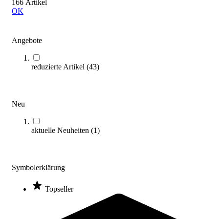
166 Artikel
OK
Angebote
Bänfer® Ninja Wall Klein
3.860,00 €
reduzierte Artikel
(
43
)
Zum Produkt
Längere Lieferzeit
Neu
aktuelle Neuheiten
(
1
)
Symbolerklärung
Kübler Sport® Boulderblock ROCKBLOCK S, 17 qm
Topseller
21.999,00 €
Zum Produkt