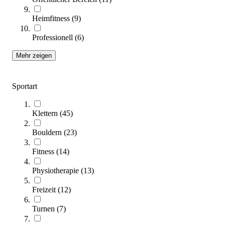
Heimfitness
(
9
)
Zum Produkt
Längere Lieferzeit
Professionell
(
6
)
Mehr zeigen
Sportart
Klettern
(
45
)
Bouldern
(
23
)
Kübler Sport® Boulderwand, individuelle Anfertigung
Preis auf Anfrage
Fitness
(
14
)
Zum Produkt
Physiotherapie
(
13
)
Längere Lieferzeit
Freizeit
(
12
)
Turnen
(
7
)