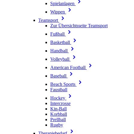
Spielanlagen
Wippen
Teamsport
Zur Übersichtsseite Teamsport
Fußball
Basketball
Handball
Volleyball
American Football
Baseball
Beach Sports
Faustball
Hockey
Intercrosse
Kin-Ball
Korbball
Prellball
Rugby
Therapiebedarf