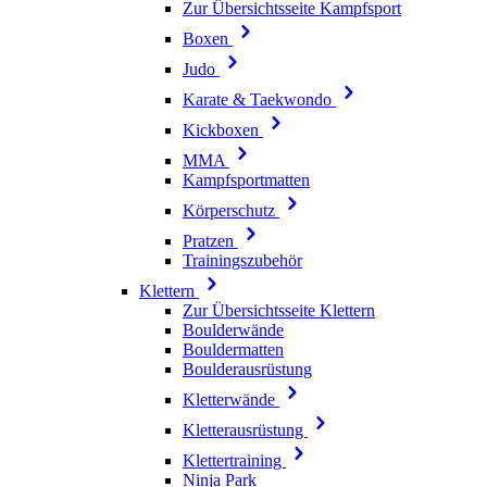
Zur Übersichtsseite Kampfsport
Boxen
Judo
Karate & Taekwondo
Kickboxen
MMA
Kampfsportmatten
Körperschutz
Pratzen
Trainingszubehör
Klettern
Zur Übersichtsseite Klettern
Boulderwände
Bouldermatten
Boulderausrüstung
Kletterwände
Kletterausrüstung
Klettertraining
Ninja Park