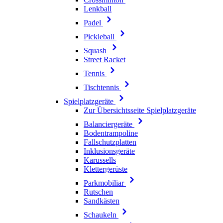
Lenkball
Padel
Pickleball
Squash
Street Racket
Tennis
Tischtennis
Spielplatzgeräte
Zur Übersichtsseite Spielplatzgeräte
Balanciergeräte
Bodentrampoline
Fallschutzplatten
Inklusionsgeräte
Karussells
Klettergerüste
Parkmobiliar
Rutschen
Sandkästen
Schaukeln