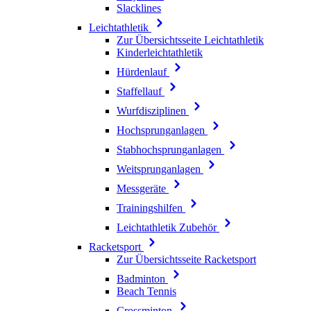
Slacklines
Leichtathletik
Zur Übersichtsseite Leichtathletik
Kinderleichtathletik
Hürdenlauf
Staffellauf
Wurfdisziplinen
Hochsprunganlagen
Stabhochsprunganlagen
Weitsprunganlagen
Messgeräte
Trainingshilfen
Leichtathletik Zubehör
Racketsport
Zur Übersichtsseite Racketsport
Badminton
Beach Tennis
Crossminton