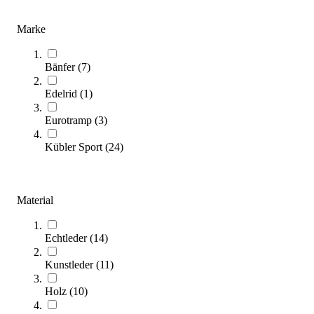
(Artikel
1
-
32
von
52
)
Marke
Entdecken Sie die Vielfalt der Sprungkästen: In unserem
Kaufberater für Sprungkästen erhalten Sie wichtige Informationen,
Bänfer
(
7
)
um den perfekten Kasten für Ihre Anforderungen auszuwählen.
Zum Ratgeber
Edelrid
(
1
)
Kategorien & Filter
Eurotramp
(
3
)
Kübler Sport
(
24
)
Sie lesen gerade Seite
1
Seite
2
Material
Sortieren nach
Echtleder
(
14
)
Kunstleder
(
11
)
Holz
(
10
)