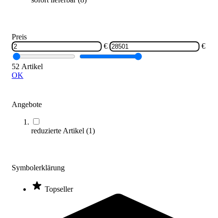
VARIO-Kasten MINI Kunstleder, rot
Preis
1.120,00 €
€
€
Zum Produkt
52 Artikel
Längere Lieferzeit
OK
Angebote
reduzierte Artikel
(
1
)
Symbolerklärung
Topseller
Kübler Sport® Sprungkasten BASIC 5-teilig
1.030,00 €
ab