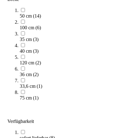
50 cm
(
14
)
100 cm
(
6
)
35 cm
(
3
)
40 cm
(
3
)
Kübler Sport® Sprungkasten BASIC 4-teilig
120 cm
(
2
)
890,00 €
ab
36 cm
(
2
)
Zum Produkt
33,6 cm
(
1
)
Varianten zur Auswahl
Längere Lieferzeit
75 cm
(
1
)
Verfügbarkeit
sofort lieferbar
(
8
)