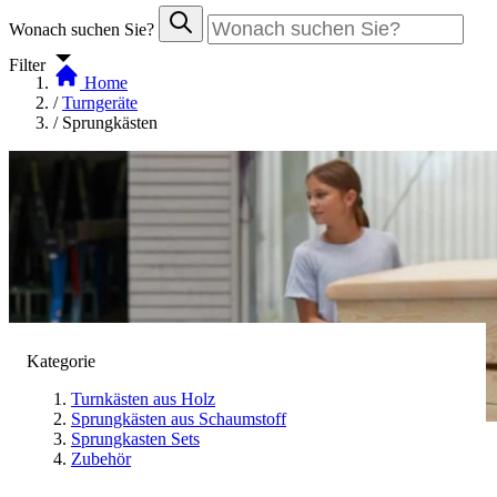
Wonach suchen Sie?
Filter
Home
/
Turngeräte
/
Sprungkästen
Kategorie
Turnkästen aus Holz
Sprungkästen aus Schaumstoff
Sprungkasten Sets
Zubehör
Sprungkästen