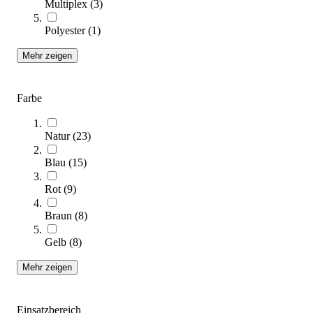
Multiplex
(
3
)
Polyester
(
1
)
Mehr zeigen
Kübler Sport® Sprungkasten BASIC
305,00 €
ab
Farbe
Zum Produkt
Natur
(
23
)
Varianten zur Auswahl
Längere Lieferzeit
Blau
(
15
)
Rot
(
9
)
Braun
(
8
)
Gelb
(
8
)
Mehr zeigen
Einsatzbereich