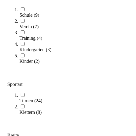
Kübler Sport® Sprungkasten KLASSIK
360,00 €
ab
Schule
(
9
)
Zum Produkt
Verein
(
7
)
Varianten zur Auswahl
Längere Lieferzeit
Training
(
4
)
Kindergarten
(
3
)
Kinder
(
2
)
Sportart
Bänfer® Trapezsprungkasten
Turnen
(
24
)
504,00 €
ab
Klettern
(
8
)
Zum Produkt
Varianten zur Auswahl
Längere Lieferzeit
Breite