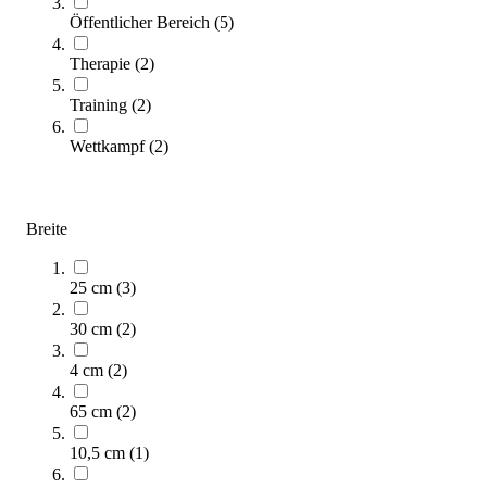
Zum Produkt
Öffentlicher Bereich
(
5
)
Bald wieder lieferbar
Therapie
(
2
)
Training
(
2
)
Wettkampf
(
2
)
Breite
Hartholzstiel für Linienbesen mit Konus
9,95 €
25 cm
(
3
)
Zum Produkt
30 cm
(
2
)
Noch 1 auf Lager
SALE
4 cm
(
2
)
65 cm
(
2
)
10,5 cm
(
1
)