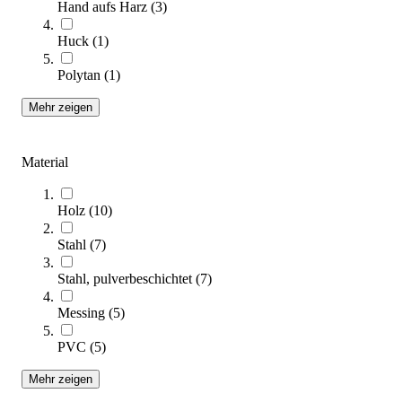
Hand aufs Harz
(
3
)
(Artikel
1
-
32
von
75
)
Huck
(
1
)
Dieser Kaufratgeber bietet Ihnen praxisnahe Unterstützung bei
der Auswahl von wichtigem Hausmeisterbedarf für Ihre
Polytan
(
1
)
Anlagenausstattung.
Mehr zeigen
Zum Ratgeber
Kategorien & Filter
Material
Sie lesen gerade Seite
1
Seite
2
Holz
(
10
)
Seite
3
Stahl
(
7
)
Stahl, pulverbeschichtet
(
7
)
Sortieren nach
Messing
(
5
)
PVC
(
5
)
Mehr zeigen