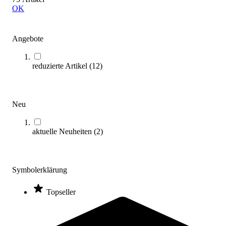
Zum Produkt
OK
Sofort lieferbar
Angebote
reduzierte Artikel
(
12
)
Neu
Balkongarnitur
309,00 €
aktuelle Neuheiten
(
2
)
Zum Produkt
Sofort lieferbar
Symbolerklärung
Topseller