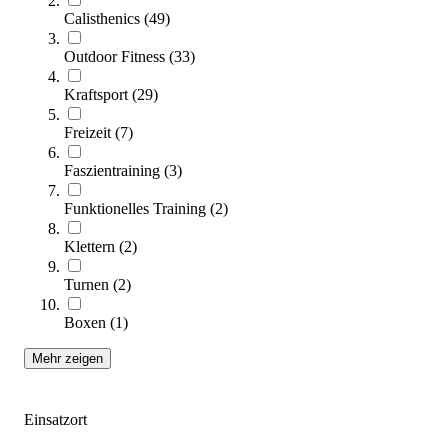
Calisthenics
(
49
)
Outdoor Fitness
(
33
)
Kraftsport
(
29
)
4FCIRCLE® Calisthenics-Cross-Over
Freizeit
(
7
)
24.490,00 €
Faszientraining
(
3
)
Zum Produkt
Funktionelles Training
(
2
)
Längere Lieferzeit
Klettern
(
2
)
Turnen
(
2
)
Boxen
(
1
)
Mehr zeigen
Einsatzort
4FCIRCLE® Calisthenics-Line lang
17.590,00 €