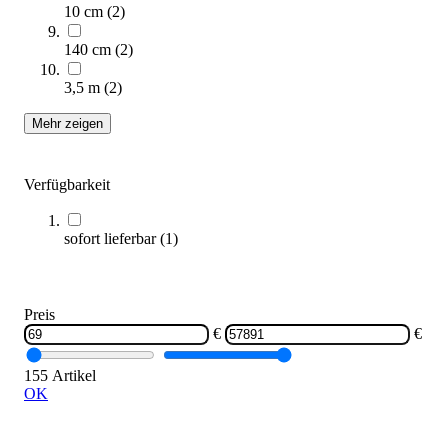
10 cm
(
2
)
140 cm
(
2
)
3,5 m
(
2
)
4FCIRCLE® OCR-Infinity Loop
Preis auf Anfrage
Mehr zeigen
Zum Produkt
Verfügbarkeit
Längere Lieferzeit
sofort lieferbar
(
1
)
Preis
€
€
155 Artikel
OK
4FCIRCLE® OCR-Canopy Course
Preis auf Anfrage