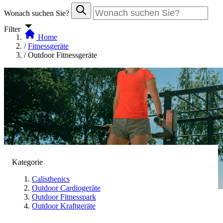
Wonach suchen Sie?
Filter
Home
/
Fitnessgeräte
/
Outdoor Fitnessgeräte
Kategorie
Calisthenics
Outdoor Cardiogeräte
Outdoor Fitnesspark
Outdoor Kraftgeräte
Outdoor Fitnessgeräte