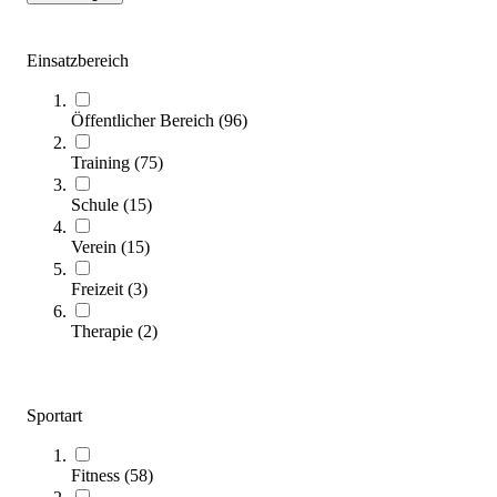
1.799,00 €
Einsatzbereich
Zum Produkt
Bald wieder lieferbar
Öffentlicher Bereich
(
96
)
Training
(
75
)
Schule
(
15
)
Verein
(
15
)
Freizeit
(
3
)
4FCIRCLE® Inklusionsbarren
Therapie
(
2
)
3.850,00 €
Zum Produkt
Längere Lieferzeit
Sportart
Fitness
(
58
)