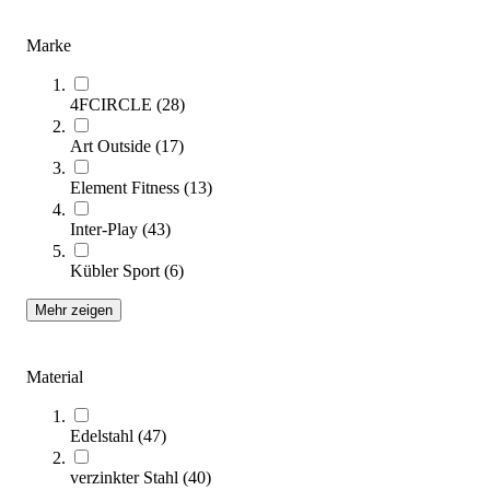
(Artikel
1
-
32
von
155
)
Marke
Bringen Sie Ihr Training ins Freie: In unserem Kaufratgeber für
Outdoor-Fitnessgeräte entdecken Sie die besten Geräte für effektive
4FCIRCLE
(
28
)
Workouts unter freiem Himmel, perfekt für Parks, Schulen oder den
eigenen Garten.
Art Outside
(
17
)
Zum Ratgeber
Element Fitness
(
13
)
Kategorien & Filter
Inter-Play
(
43
)
Sie lesen gerade Seite
1
Kübler Sport
(
6
)
Seite
2
Seite
3
Mehr zeigen
Seite
4
Seite
5
Material
Sortieren nach
Edelstahl
(
47
)
verzinkter Stahl
(
40
)