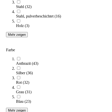
Stahl
(
32
)
Stahl, pulverbeschichtet
(
16
)
Holz
(
3
)
Mehr zeigen
Sportbox Ausstattungspaket FUSSBALL
799,00 €
Farbe
Zum Produkt
Längere Lieferzeit
Anthrazit
(
43
)
Silber
(
36
)
Rot
(
32
)
Grau
(
31
)
Blau
(
23
)
Sportbox Ausstattungspaket FUNCTIONAL FITNESS
Mehr zeigen