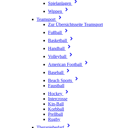
Spielanlagen
Wippen
Teamsport
Zur Übersichtsseite Teamsport
Fußball
Basketball
Handball
Volleyball
American Football
Baseball
Beach Sports
Faustball
Hockey
Intercrosse
Kin-Ball
Korbball
Prellball
Rugby
Therapiebedarf