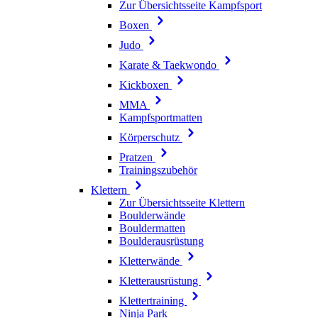
Zur Übersichtsseite Kampfsport
Boxen
Judo
Karate & Taekwondo
Kickboxen
MMA
Kampfsportmatten
Körperschutz
Pratzen
Trainingszubehör
Klettern
Zur Übersichtsseite Klettern
Boulderwände
Bouldermatten
Boulderausrüstung
Kletterwände
Kletterausrüstung
Klettertraining
Ninja Park