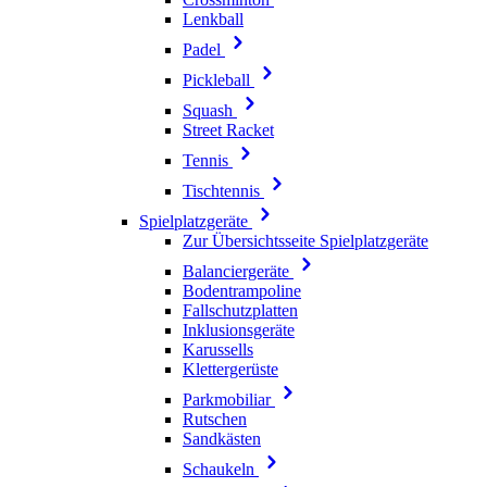
Lenkball
Padel
Pickleball
Squash
Street Racket
Tennis
Tischtennis
Spielplatzgeräte
Zur Übersichtsseite Spielplatzgeräte
Balanciergeräte
Bodentrampoline
Fallschutzplatten
Inklusionsgeräte
Karussells
Klettergerüste
Parkmobiliar
Rutschen
Sandkästen
Schaukeln