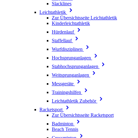
Slacklines
Leichtathletik
Zur Übersichtsseite Leichtathletik
Kinderleichtathletik
Hürdenlauf
Staffellauf
Wurfdisziplinen
Hochsprunganlagen
Stabhochsprunganlagen
Weitsprunganlagen
Messgeräte
Trainingshilfen
Leichtathletik Zubehör
Racketsport
Zur Übersichtsseite Racketsport
Badminton
Beach Tennis
Crossminton