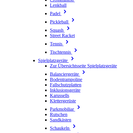
Lenkball
Padel
Pickleball
Squash
Street Racket
Tennis
Tischtennis
Spielplatzgeräte
Zur Übersichtsseite Spielplatzgeräte
Balanciergeräte
Bodentrampoline
Fallschutzplatten
Inklusionsgeräte
Karussells
Klettergerüste
Parkmobiliar
Rutschen
Sandkästen
Schaukeln