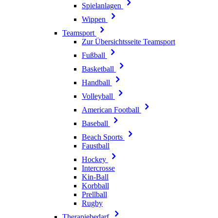
Spielanlagen
Wippen
Teamsport
Zur Übersichtsseite Teamsport
Fußball
Basketball
Handball
Volleyball
American Football
Baseball
Beach Sports
Faustball
Hockey
Intercrosse
Kin-Ball
Korbball
Prellball
Rugby
Therapiebedarf