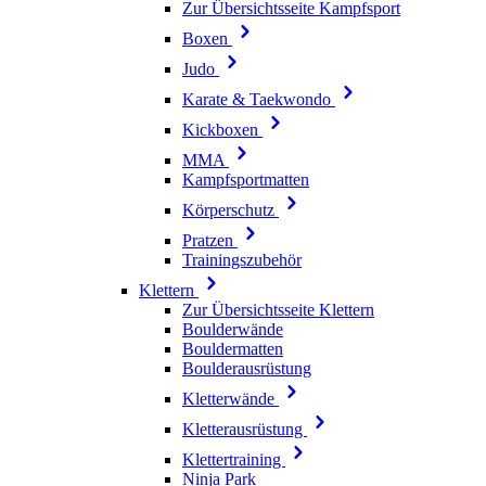
Zur Übersichtsseite Kampfsport
Boxen
Judo
Karate & Taekwondo
Kickboxen
MMA
Kampfsportmatten
Körperschutz
Pratzen
Trainingszubehör
Klettern
Zur Übersichtsseite Klettern
Boulderwände
Bouldermatten
Boulderausrüstung
Kletterwände
Kletterausrüstung
Klettertraining
Ninja Park