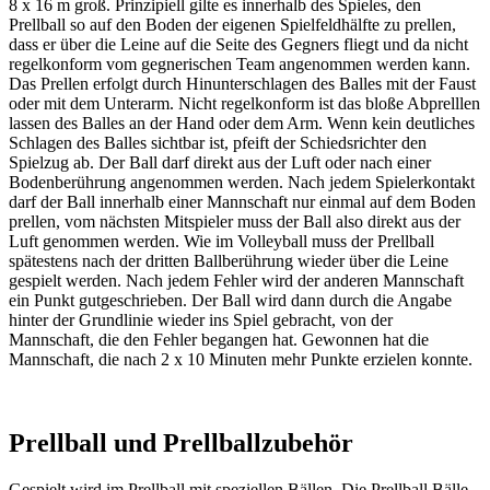
8 x 16 m groß. Prinzipiell gilte es innerhalb des Spieles, den
Prellball so auf den Boden der eigenen Spielfeldhälfte zu prellen,
dass er über die Leine auf die Seite des Gegners fliegt und da nicht
regelkonform vom gegnerischen Team angenommen werden kann.
Das Prellen erfolgt durch Hinunterschlagen des Balles mit der Faust
oder mit dem Unterarm. Nicht regelkonform ist das bloße Abprelllen
lassen des Balles an der Hand oder dem Arm. Wenn kein deutliches
Schlagen des Balles sichtbar ist, pfeift der Schiedsrichter den
Spielzug ab. Der Ball darf direkt aus der Luft oder nach einer
Bodenberührung angenommen werden. Nach jedem Spielerkontakt
darf der Ball innerhalb einer Mannschaft nur einmal auf dem Boden
prellen, vom nächsten Mitspieler muss der Ball also direkt aus der
Luft genommen werden. Wie im Volleyball muss der Prellball
spätestens nach der dritten Ballberührung wieder über die Leine
gespielt werden. Nach jedem Fehler wird der anderen Mannschaft
ein Punkt gutgeschrieben. Der Ball wird dann durch die Angabe
hinter der Grundlinie wieder ins Spiel gebracht, von der
Mannschaft, die den Fehler begangen hat. Gewonnen hat die
Mannschaft, die nach 2 x 10 Minuten mehr Punkte erzielen konnte.
Prellball und Prellballzubehör
Gespielt wird im Prellball mit speziellen Bällen. Die Prellball Bälle