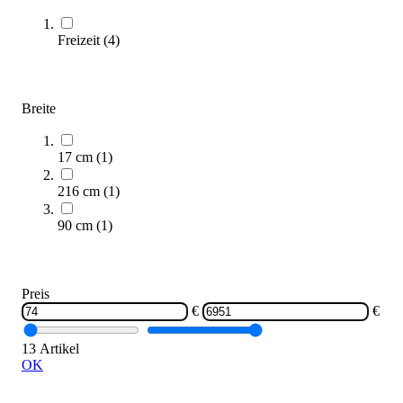
Zum Produkt
Freizeit
(
4
)
Längere Lieferzeit
Breite
17 cm
(
1
)
216 cm
(
1
)
90 cm
(
1
)
PLAYPARC® Sessel-Schaukel
4.120,00 €
Zum Produkt
Preis
Längere Lieferzeit
€
€
13 Artikel
OK