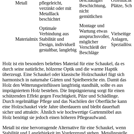
beschädigter
Öffentliche
Metall
pflegeleicht,
Beschichtung,
Plätze, Sch
verzinkt oder mit
nicht
Metalllack
gemütlichen
beschichtet
Montage und
Optimale
Wartung etwas
Verbindung aus
Vielseitige
anspruchsvoller,
Materialmix
Stabilität und
Anlagen,
möglicher
Design, individuell
Speziallösu
Verschleiß der
gestaltbar, langlebig
Beschläge
Holz ist ein besonders beliebtes Material für eine Schaukel, da es
durch seine natürliche, hölzerne Optik und die warme Haptik
überzeugt. Eine Schaukel oder klassische Holzschaukel fügt sich
harmonisch in naturnahe Gärten und Spielbereiche ein. Damit das
Holz den Witterungseinflüssen langfristig standhält, sollte es aus
imprägniertem Holz bestehen. Die Imprägnierung sorgt für einen
schützenden Effekt gegen Feuchtigkeit, Pilze und Schädlinge.
Durch regelmäßige Pflege und das Nachölen der Oberfläche kann
eine Holzschaukel viele Jahre überdauern und bleibt dauerhaft
sicher und attraktiv. Ähnlich wie hochwertige Gartenmöbel aus
Holz benötigt sie jedoch einen höheren Pflegeaufwand.
Metall ist eine hervorragende Alternative für eine Schaukel, wenn
Stabilität und Langlebigkeit im Vordergrund stehen. Metallgestelle