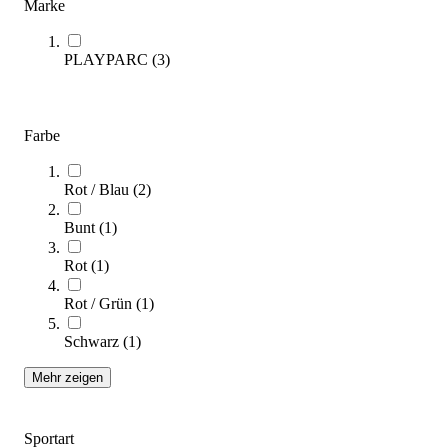
Marke
(
13
Artikel)
PLAYPARC
(
3
)
In unserem Kaufratgeber erfahren Sie, worauf Sie beim Kauf
einer Schaukel für Ihren Spielplatz oder Ihre Anlage achten sollten.
Zum Ratgeber
Farbe
Kategorien & Filter
Sortieren nach
Rot / Blau
(
2
)
Bunt
(
1
)
Rot
(
1
)
Rot / Grün
(
1
)
Schwarz
(
1
)
Mehr zeigen
HUCK® Schaukelbett Easy Swing
3.420,00 €
Sportart