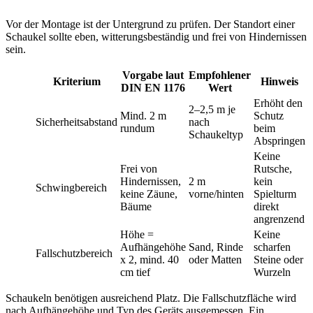
Vor der Montage ist der Untergrund zu prüfen. Der Standort einer
Schaukel sollte eben, witterungsbeständig und frei von Hindernissen
sein.
Vorgabe laut
Empfohlener
Kriterium
Hinweis
DIN EN 1176
Wert
Erhöht den
2–2,5 m je
Mind. 2 m
Schutz
Sicherheitsabstand
nach
rundum
beim
Schaukeltyp
Abspringen
Keine
Frei von
Rutsche,
Hindernissen,
2 m
kein
Schwingbereich
keine Zäune,
vorne/hinten
Spielturm
Bäume
direkt
angrenzend
Höhe =
Keine
Aufhängehöhe
Sand, Rinde
scharfen
Fallschutzbereich
x 2, mind. 40
oder Matten
Steine oder
cm tief
Wurzeln
Schaukeln benötigen ausreichend Platz. Die Fallschutzfläche wird
nach Aufhängehöhe und Typ des Geräts ausgemessen. Ein