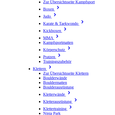
Zur Übersichtsseite Kampfsport
Boxen
Judo
Karate & Taekwondo
Kickboxen
MMA
Kampfsportmatten
Körperschutz
Pratzen
Trainingszubehör
Klettern
Zur Übersichtsseite Klettern
Boulderwände
Bouldermatten
Boulderausrüstung
Kletterwände
Kletterausrüstung
Klettertraining
Ninja Park