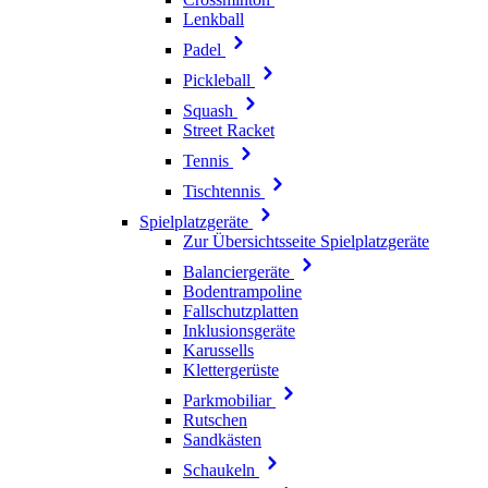
Lenkball
Padel
Pickleball
Squash
Street Racket
Tennis
Tischtennis
Spielplatzgeräte
Zur Übersichtsseite Spielplatzgeräte
Balanciergeräte
Bodentrampoline
Fallschutzplatten
Inklusionsgeräte
Karussells
Klettergerüste
Parkmobiliar
Rutschen
Sandkästen
Schaukeln