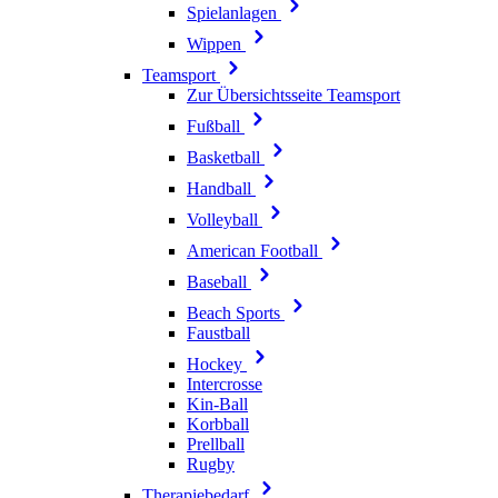
Spielanlagen
Wippen
Teamsport
Zur Übersichtsseite Teamsport
Fußball
Basketball
Handball
Volleyball
American Football
Baseball
Beach Sports
Faustball
Hockey
Intercrosse
Kin-Ball
Korbball
Prellball
Rugby
Therapiebedarf