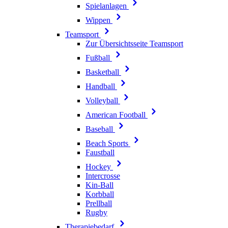
Spielanlagen
Wippen
Teamsport
Zur Übersichtsseite Teamsport
Fußball
Basketball
Handball
Volleyball
American Football
Baseball
Beach Sports
Faustball
Hockey
Intercrosse
Kin-Ball
Korbball
Prellball
Rugby
Therapiebedarf