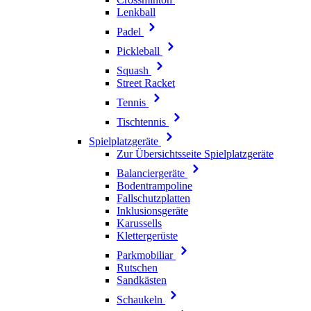
Lenkball
Padel
Pickleball
Squash
Street Racket
Tennis
Tischtennis
Spielplatzgeräte
Zur Übersichtsseite Spielplatzgeräte
Balanciergeräte
Bodentrampoline
Fallschutzplatten
Inklusionsgeräte
Karussells
Klettergerüste
Parkmobiliar
Rutschen
Sandkästen
Schaukeln