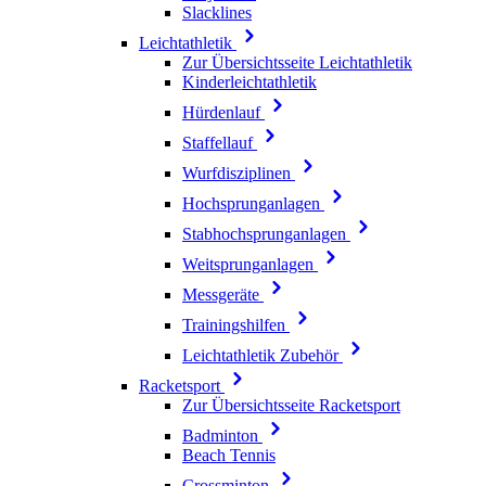
Slacklines
Leichtathletik
Zur Übersichtsseite Leichtathletik
Kinderleichtathletik
Hürdenlauf
Staffellauf
Wurfdisziplinen
Hochsprunganlagen
Stabhochsprunganlagen
Weitsprunganlagen
Messgeräte
Trainingshilfen
Leichtathletik Zubehör
Racketsport
Zur Übersichtsseite Racketsport
Badminton
Beach Tennis
Crossminton