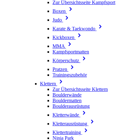
Zur Übersichtsseite Kampfsport
Boxen
Judo
Karate & Taekwondo
Kickboxen
MMA
Kampfsportmatten
Körperschutz
Pratzen
Trainingszubehör
Klettern
Zur Übersichtsseite Klettern
Boulderwände
Bouldermatten
Boulderausrüstung
Kletterwände
Kletterausrüstung
Klettertraining
Ninja Park