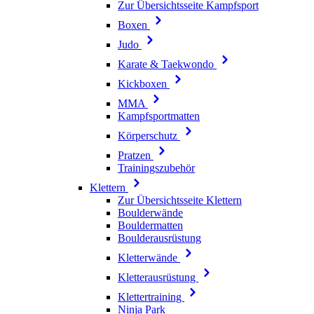
Zur Übersichtsseite Kampfsport
Boxen
Judo
Karate & Taekwondo
Kickboxen
MMA
Kampfsportmatten
Körperschutz
Pratzen
Trainingszubehör
Klettern
Zur Übersichtsseite Klettern
Boulderwände
Bouldermatten
Boulderausrüstung
Kletterwände
Kletterausrüstung
Klettertraining
Ninja Park