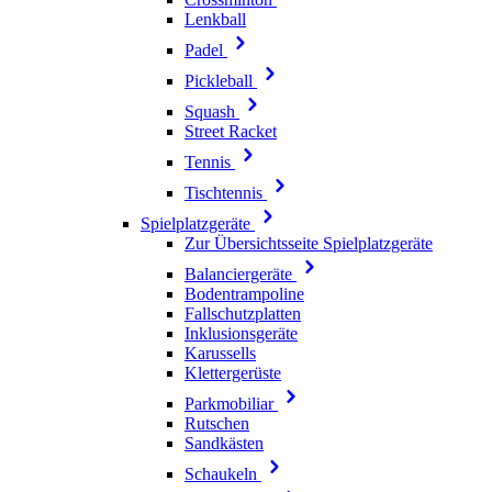
Lenkball
Padel
Pickleball
Squash
Street Racket
Tennis
Tischtennis
Spielplatzgeräte
Zur Übersichtsseite Spielplatzgeräte
Balanciergeräte
Bodentrampoline
Fallschutzplatten
Inklusionsgeräte
Karussells
Klettergerüste
Parkmobiliar
Rutschen
Sandkästen
Schaukeln