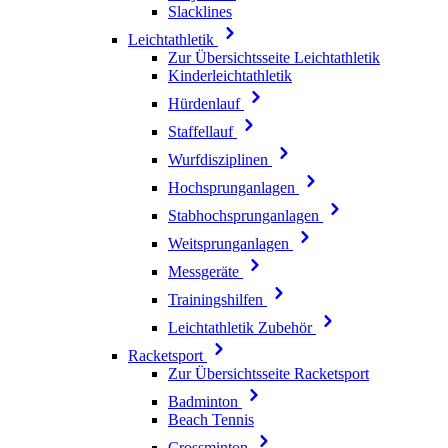
Slacklines
Leichtathletik
Zur Übersichtsseite Leichtathletik
Kinderleichtathletik
Hürdenlauf
Staffellauf
Wurfdisziplinen
Hochsprunganlagen
Stabhochsprunganlagen
Weitsprunganlagen
Messgeräte
Trainingshilfen
Leichtathletik Zubehör
Racketsport
Zur Übersichtsseite Racketsport
Badminton
Beach Tennis
Crossminton