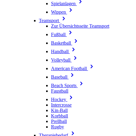
Spielanlagen
Wippen
Teamsport
Zur Übersichtsseite Teamsport
Fußball
Basketball
Handball
Volleyball
American Football
Baseball
Beach Sports
Faustball
Hockey
Intercrosse
Kin-Ball
Korbball
Prellball
Rugby
Therapiebedarf