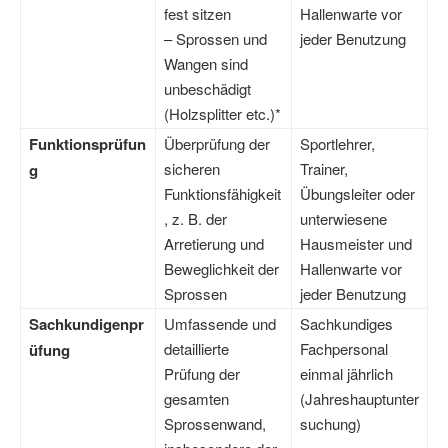
fest sitzen
Hallenwarte vor
– Sprossen und
jeder Benutzung
Wangen sind
unbeschädigt
(Holzsplitter etc.)*
Funktionsprüfun
Überprüfung der
Sportlehrer,
sicheren
Trainer,
g
Funktionsfähigkeit
Übungsleiter oder
, z. B. der
unterwiesene
Arretierung und
Hausmeister und
Beweglichkeit der
Hallenwarte vor
Sprossen
jeder Benutzung
Sachkundigenpr
Umfassende und
Sachkundiges
detaillierte
Fachpersonal
üfung
Prüfung der
einmal jährlich
gesamten
(Jahreshauptunter
Sprossenwand,
suchung)