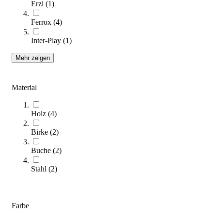
Erzi
(
1
)
(
24
Artikel)
Ferrox
(
4
)
Die richtige Einzel-Sprossenwand für Ihre Bedürfnisse: In
Inter-Play
(
1
)
unserem Kaufberater finden Sie entscheidende Informationen, um
die perfekte Einzelfeld-Sprossenwand für Ihre sportlichen
Mehr zeigen
Anforderungen auszuwählen.
Zum Ratgeber
Material
Kategorien & Filter
Holz
(
4
)
Sortieren nach
Birke
(
2
)
Buche
(
2
)
Stahl
(
2
)
Farbe