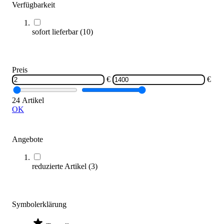
Verfügbarkeit
sofort lieferbar
(
10
)
Preis
€
€
BenchK® Sprossenwand 221 mit Klimmzugstange
24 Artikel
719,00 €
ab
OK
Zum Produkt
Angebote
Varianten zur Auswahl
Nur wenige auf Lager
reduzierte Artikel
(
3
)
Symbolerklärung