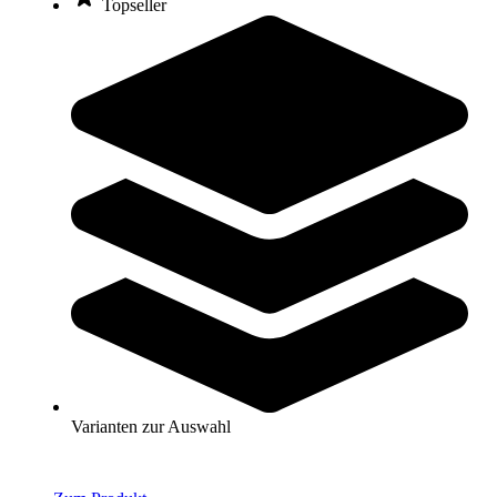
Topseller
BenchK® Sprossenwand 700
505,00 €
ab
Zum Produkt
Varianten zur Auswahl
Nur wenige auf Lager
Varianten zur Auswahl
UpForm® Sprossenwand UF-007
989,00 €