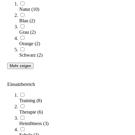
Bodenplatte für Sprossenwand
Natur
(
10
)
25,60 €
Blau
(
2
)
Zum Produkt
Sofort lieferbar
Grau
(
2
)
Orange
(
2
)
Schwarz
(
2
)
Mehr zeigen
Einsatzbereich
Ferrox® Sprossenwand, 250 x 90 cm
509,00 €
Training
(
8
)
Therapie
(
6
)
Zum Produkt
Längere Lieferzeit
Heimfitness
(
3
)
Schule
(
3
)