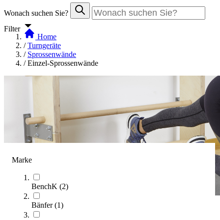
Wonach suchen Sie?
Filter
Home
/
Turngeräte
/
Sprossenwände
/
Einzel-Sprossenwände
Marke
BenchK
(
2
)
Bänfer
(
1
)
Einzel-Sprossenwände