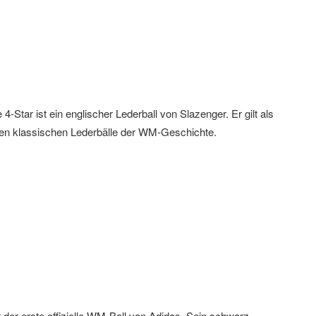
4-Star ist ein englischer Lederball von Slazenger. Er gilt als
zten klassischen Lederbälle der WM-Geschichte.
t der erste offizielle WM-Ball von Adidas. Sein schwarz-