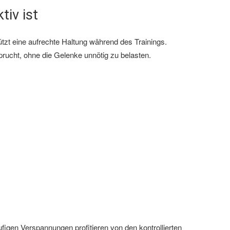
iv ist
tützt eine aufrechte Haltung während des Trainings.
rucht, ohne die Gelenke unnötig zu belasten.
figen Verspannungen profitieren von den kontrollierten