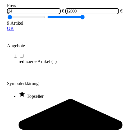
Preis
Zum Produkt
€
€
Längere Lieferzeit
9 Artikel
OK
Angebote
reduzierte Artikel
(
1
)
2-Sitzer Bank ECO
1.099,00 €
Symbolerklärung
Zum Produkt
Topseller
Längere Lieferzeit