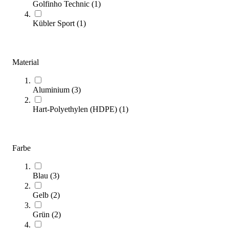
Golfinho Technic
(
1
)
(
9
Artikel)
Kübler Sport
(
1
)
Unser Kaufratgeber zeigt, welche Tribüne zu Einsatzbereich,
Kapazität und baulichen Anforderungen passt.
Material
Zum Ratgeber
Kategorien & Filter
Aluminium
(
3
)
Sortieren nach
Hart-Polyethylen (HDPE)
(
1
)
Farbe
Blau
(
3
)
Gelb
(
2
)
Grün
(
2
)
Faltbarer Spielertunnel