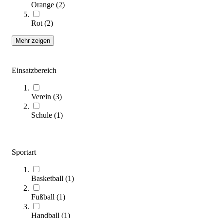
Preis auf Anfrage
Orange
(
2
)
Zum Produkt
Rot
(
2
)
Längere Lieferzeit
Mehr zeigen
Einsatzbereich
Verein
(
3
)
Schule
(
1
)
Mobile Zuschauertribüne
11.999,00 €
Sportart
Zum Produkt
Längere Lieferzeit
Basketball
(
1
)
Fußball
(
1
)
Handball
(
1
)