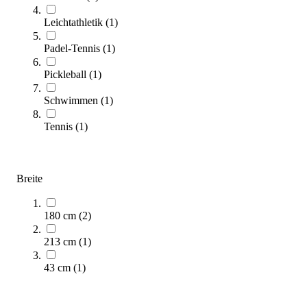
Leichtathletik
(
1
)
Padel-Tennis
(
1
)
Pickleball
(
1
)
Zuschauertribüne
3.349,00 €
Schwimmen
(
1
)
Zum Produkt
Tennis
(
1
)
Längere Lieferzeit
Breite
180 cm
(
2
)
213 cm
(
1
)
43 cm
(
1
)
Mobile Zuschauertribüne mit 12-Sitzen
2.099,00 €