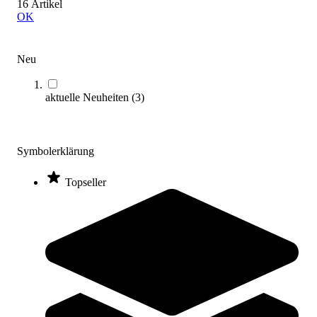
16 Artikel
OK
Neu
aktuelle Neuheiten
(
3
)
Schelde® Basketball-Anlage SAM Club
13.499,00 €
ab
Symbolerklärung
Zum Produkt
Varianten zur Auswahl
Topseller
Längere Lieferzeit