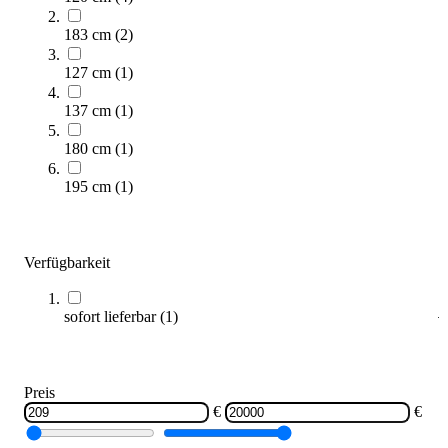
Schelde® Street Slammer 3x3
183 cm
(
2
)
6.399,00 €
127 cm
(
1
)
Zum Produkt
Längere Lieferzeit
137 cm
(
1
)
180 cm
(
1
)
195 cm
(
1
)
Verfügbarkeit
Schelde® Basketball-Wettkampfanlage Super SAM 325 PRO
sofort lieferbar
(
1
)
19.999,00 €
Zum Produkt
Preis
Längere Lieferzeit
€
€