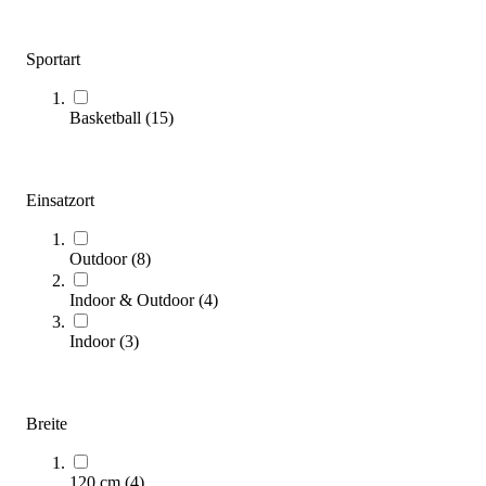
Sportart
Basketball
(
15
)
Schelde® Basketballanlage Easy SAM 225
Einsatzort
10.499,00 €
Outdoor
(
8
)
Zum Produkt
Längere Lieferzeit
Indoor & Outdoor
(
4
)
Indoor
(
3
)
Breite
120 cm
(
4
)