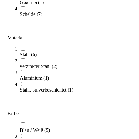
Goalrilla
(
1
)
Mobile Basketballanlagen
Schelde
(
7
)
(
16
Artikel)
Entdecken Sie mit unserem Kaufratgeber alle wichtigen
Aspekte zu mobilen Basketballanlagen für den Teamsport. So
Material
finden Sie garantiert die passende Korbanlage für Ihre
Anforderungen.
Stahl
(
6
)
Zum Ratgeber
verzinkter Stahl
(
2
)
Kategorien & Filter
Aluminium
(
1
)
Sortieren nach
Stahl, pulverbeschichtet
(
1
)
Farbe
Blau / Weiß
(
5
)