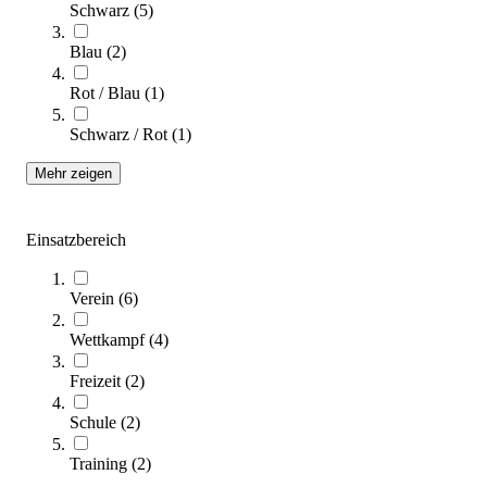
Schwarz
(
5
)
Schelde® Basketballanlage SAM School 3x3
Blau
(
2
)
5.699,00 €
Rot / Blau
(
1
)
Zum Produkt
Längere Lieferzeit
Schwarz / Rot
(
1
)
Mehr zeigen
Einsatzbereich
Verein
(
6
)
Wettkampf
(
4
)
Schelde® Basketballanlage SAM School
5.599,00 €
Freizeit
(
2
)
Schule
(
2
)
Zum Produkt
Längere Lieferzeit
Training
(
2
)