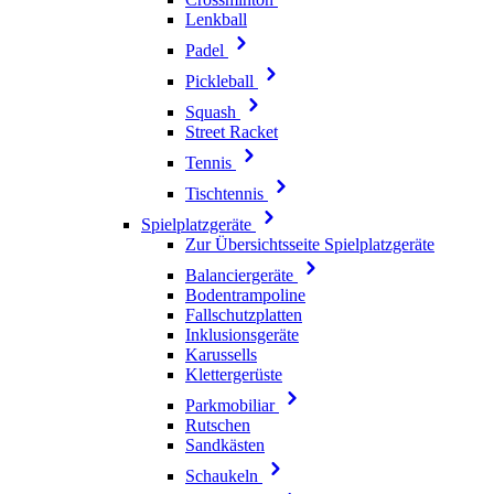
Lenkball
Padel
Pickleball
Squash
Street Racket
Tennis
Tischtennis
Spielplatzgeräte
Zur Übersichtsseite Spielplatzgeräte
Balanciergeräte
Bodentrampoline
Fallschutzplatten
Inklusionsgeräte
Karussells
Klettergerüste
Parkmobiliar
Rutschen
Sandkästen
Schaukeln