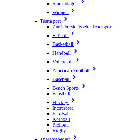
Spielanlagen
Wippen
Teamsport
Zur Übersichtsseite Teamsport
Fußball
Basketball
Handball
Volleyball
American Football
Baseball
Beach Sports
Faustball
Hockey
Intercrosse
Kin-Ball
Korbball
Prellball
Rugby
Therapiebedarf