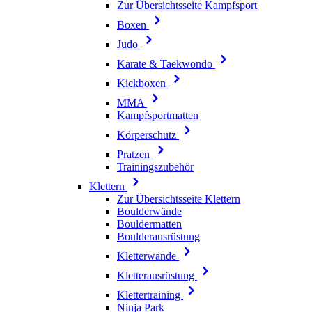
Zur Übersichtsseite Kampfsport
Boxen
Judo
Karate & Taekwondo
Kickboxen
MMA
Kampfsportmatten
Körperschutz
Pratzen
Trainingszubehör
Klettern
Zur Übersichtsseite Klettern
Boulderwände
Bouldermatten
Boulderausrüstung
Kletterwände
Kletterausrüstung
Klettertraining
Ninja Park