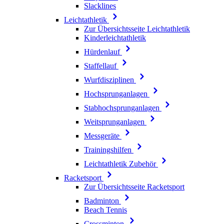
Slacklines
Leichtathletik
Zur Übersichtsseite Leichtathletik
Kinderleichtathletik
Hürdenlauf
Staffellauf
Wurfdisziplinen
Hochsprunganlagen
Stabhochsprunganlagen
Weitsprunganlagen
Messgeräte
Trainingshilfen
Leichtathletik Zubehör
Racketsport
Zur Übersichtsseite Racketsport
Badminton
Beach Tennis
Crossminton