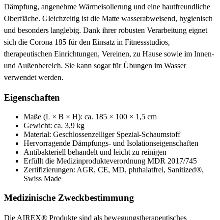
Dämpfung, angenehme Wärmeisolierung und eine hautfreundliche
Oberfläche. Gleichzeitig ist die Matte wasserabweisend, hygienisch
und besonders langlebig. Dank ihrer robusten Verarbeitung eignet
sich die Corona 185 für den Einsatz in Fitnessstudios,
therapeutischen Einrichtungen, Vereinen, zu Hause sowie im Innen-
und Außenbereich. Sie kann sogar für Übungen im Wasser
verwendet werden.
Eigenschaften
Maße (L × B × H): ca. 185 × 100 × 1,5 cm
Gewicht: ca. 3,9 kg
Material: Geschlossenzelliger Spezial-Schaumstoff
Hervorragende Dämpfungs- und Isolationseigenschaften
Antibakteriell behandelt und leicht zu reinigen
Erfüllt die Medizinprodukteverordnung MDR 2017/745
Zertifizierungen: AGR, CE, MD, phthalatfrei, Sanitized®,
Swiss Made
Medizinische Zweckbestimmung
Die AIREX® Produkte sind als bewegungstherapeutisches