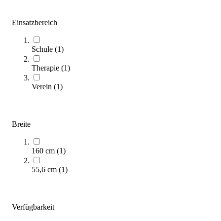
(
2
Artikel)
Einsatzbereich
Unser Kaufratgeber zeigt Ihnen, worauf es bei der Auswahl
einer passenden Krankentrage für Ihre Anlagenausstattung
Schule
(
1
)
ankommt.
Therapie
(
1
)
Zum Ratgeber
Verein
(
1
)
Kategorien & Filter
Sortieren nach
Breite
160 cm
(
1
)
55,6 cm
(
1
)
Verfügbarkeit