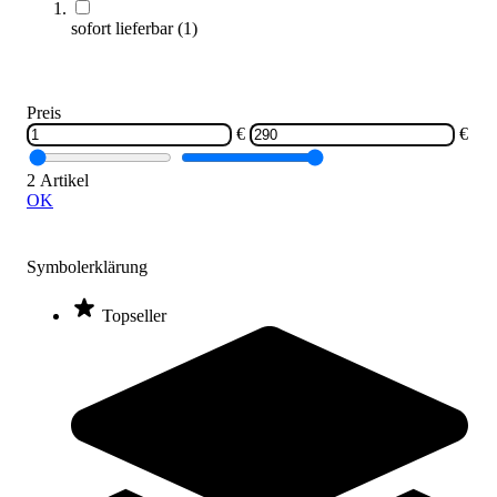
aluderm® Klappbare Krankentrage, DIN 13024
289,00 €
sofort lieferbar
(
1
)
Zum Produkt
Sofort lieferbar
Preis
€
€
2 Artikel
OK
Symbolerklärung
Topseller
aluderm® Rettungsdecke, 210 x 160 cm
1,95 €
Zum Produkt
Sofort lieferbar
Kategorien & Filter