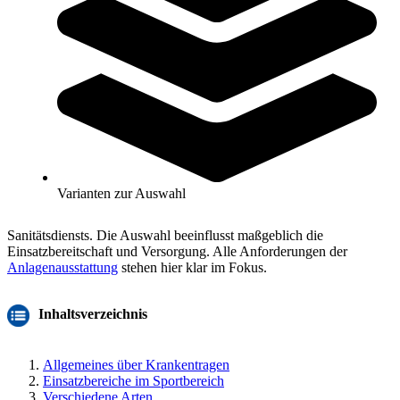
Sortieren nach
Sicherheit im Notfall: Krankentragen für
professionelle Anlagenausstattung
Krankentrage Kaufberatung
Die richtige Krankentrage sichert im Notfall den schnellen und
Varianten zur Auswahl
sicheren Transport verletzter Personen. In Sportanlagen, Schulen
oder Vereinen ist die Krankentrage ein zentrales Element des
Sanitätsdiensts. Die Auswahl beeinflusst maßgeblich die
Einsatzbereitschaft und Versorgung. Alle Anforderungen der
Anlagenausstattung
stehen hier klar im Fokus.
Inhaltsverzeichnis
Allgemeines über Krankentragen
Einsatzbereiche im Sportbereich
Verschiedene Arten