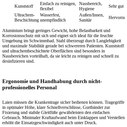
Einfach zu reinigen,
Nassbereich,
Kunststoff
Sehr gut
flexibel
Hygiene
Ultrachem-
Wasserfest,
Außen/Innen,
Hervorra
Beschichtung
unempfindlich
Sanitär
Aluminium bringt geringes Gewicht, hohe Belastbarkeit und
Korrosionsschutz mit sich und eignet sich ideal für die feuchte
Umgebung im Schwimmbad. Stahl überzeugt durch Langlebigkeit
und maximale Stabilität gerade bei schwereren Patienten. Kunststoff
und ultrachembeschichtete Oberflächen sind besonders in
Nassbereichen vorteilhaft, da sie leicht zu reinigen und schnell zu
desinfizieren sind.
Ergonomie und Handhabung durch nicht-
professionelles Personal
Laien müssen die Krankentrage sicher bedienen können. Tragegriffe
in optimaler Höhe, klare Schnellverschlüsse, Gurtbänder zur
Fixierung und stabile Gleitfüße gewährleisten den einfachen
Gebrauch. Minimaler Kraftaufwand beim Einklappen und Verstellen
erhöht die Einsatzgeschwindigkeit auch unter Druck.