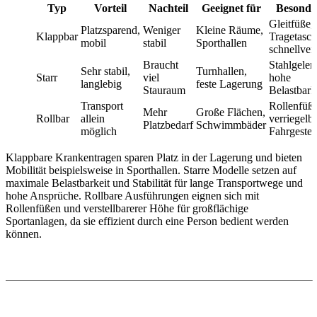
Typ
Vorteil
Nachteil
Geeignet für
Besonde
Gleitfüße,
Platzsparend,
Weniger
Kleine Räume,
Klappbar
Tragetasch
mobil
stabil
Sporthallen
schnellver
Braucht
Stahlgelen
Sehr stabil,
Turnhallen,
Starr
viel
hohe
langlebig
feste Lagerung
Stauraum
Belastbark
Transport
Rollenfüße
Mehr
Große Flächen,
Rollbar
allein
verriegelb
Platzbedarf
Schwimmbäder
möglich
Fahrgestel
Klappbare Krankentragen sparen Platz in der Lagerung und bieten
Mobilität beispielsweise in Sporthallen. Starre Modelle setzen auf
maximale Belastbarkeit und Stabilität für lange Transportwege und
hohe Ansprüche. Rollbare Ausführungen eignen sich mit
Rollenfüßen und verstellbarerer Höhe für großflächige
Sportanlagen, da sie effizient durch eine Person bedient werden
können.