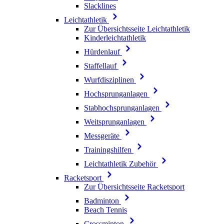
Slacklines
Leichtathletik
Zur Übersichtsseite Leichtathletik
Kinderleichtathletik
Hürdenlauf
Staffellauf
Wurfdisziplinen
Hochsprunganlagen
Stabhochsprunganlagen
Weitsprunganlagen
Messgeräte
Trainingshilfen
Leichtathletik Zubehör
Racketsport
Zur Übersichtsseite Racketsport
Badminton
Beach Tennis
Crossminton