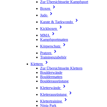
Zur Übersichtsseite Kampfsport
Boxen
Judo
Karate & Taekwondo
Kickboxen
MMA
Kampfsportmatten
Körperschutz
Pratzen
Trainingszubehör
Klettern
Zur Übersichtsseite Klettern
Boulderwände
Bouldermatten
Boulderausrüstung
Kletterwände
Kletterausrüstung
Klettertraining
Ninja Park