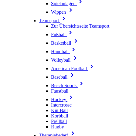
Spielanlagen
Wippen
Teamsport
Zur Übersichtsseite Teamsport
Fußball
Basketball
Handball
Volleyball
American Football
Baseball
Beach Sports
Faustball
Hockey
Intercrosse
Kin-Ball
Korbball
Prellball
Rugby
Therapiebedarf