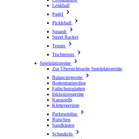
Lenkball
Padel
Pickleball
Squash
Street Racket
Tennis
Tischtennis
Spielplatzgeräte
Zur Übersichtsseite Spielplatzgeräte
Balanciergeräte
Bodentrampoline
Fallschutzplatten
Inklusionsgeräte
Karussells
Klettergerüste
Parkmobiliar
Rutschen
Sandkästen
Schaukeln