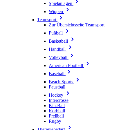
Spielanlagen
Wippen
Teamsport
Zur Übersichtsseite Teamsport
Fußball
Basketball
Handball
Volleyball
American Football
Baseball
Beach Sports
Faustball
Hockey
Intercrosse
Kin-Ball
Korbball
Prellball
Rugby
Therapiebedarf