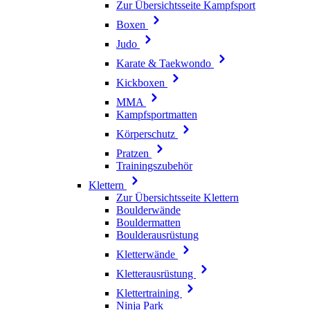
Zur Übersichtsseite Kampfsport
Boxen
Judo
Karate & Taekwondo
Kickboxen
MMA
Kampfsportmatten
Körperschutz
Pratzen
Trainingszubehör
Klettern
Zur Übersichtsseite Klettern
Boulderwände
Bouldermatten
Boulderausrüstung
Kletterwände
Kletterausrüstung
Klettertraining
Ninja Park