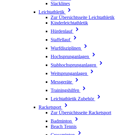
Slacklines
Leichtathletik
Zur Übersichtsseite Leichtathletik
Kinderleichtathletik
Hürdenlauf
Staffellauf
Wurfdisziplinen
Hochsprunganlagen
Stabhochsprunganlagen
Weitsprunganlagen
Messgeräte
Trainingshilfen
Leichtathletik Zubehör
Racketsport
Zur Übersichtsseite Racketsport
Badminton
Beach Tennis
Crossminton