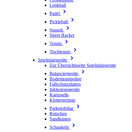
Lenkball
Padel
Pickleball
Squash
Street Racket
Tennis
Tischtennis
Spielplatzgeräte
Zur Übersichtsseite Spielplatzgeräte
Balanciergeräte
Bodentrampoline
Fallschutzplatten
Inklusionsgeräte
Karussells
Klettergerüste
Parkmobiliar
Rutschen
Sandkästen
Schaukeln