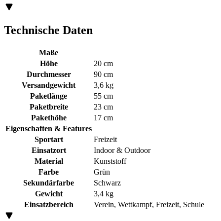
Technische Daten
Maße
Höhe
20 cm
Durchmesser
90 cm
Versandgewicht
3,6 kg
Paketlänge
55 cm
Paketbreite
23 cm
Pakethöhe
17 cm
Eigenschaften & Features
Sportart
Freizeit
Einsatzort
Indoor & Outdoor
Material
Kunststoff
Farbe
Grün
Sekundärfarbe
Schwarz
Gewicht
3,4 kg
Einsatzbereich
Verein, Wettkampf, Freizeit, Schule