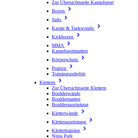
Zur Übersichtsseite Kampfsport
Boxen
Judo
Karate & Taekwondo
Kickboxen
MMA
Kampfsportmatten
Körperschutz
Pratzen
Trainingszubehör
Klettern
Zur Übersichtsseite Klettern
Boulderwände
Bouldermatten
Boulderausrüstung
Kletterwände
Kletterausrüstung
Klettertraining
Ninja Park