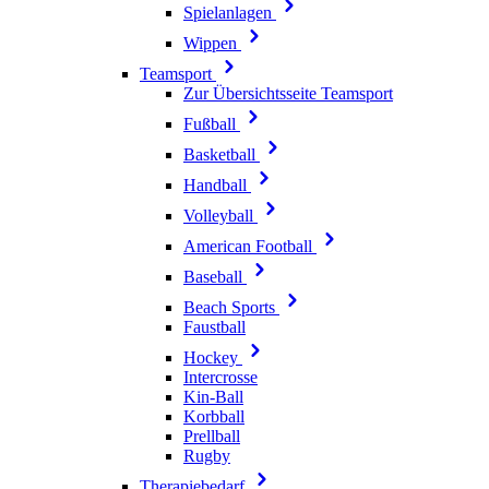
Spielanlagen
Wippen
Teamsport
Zur Übersichtsseite Teamsport
Fußball
Basketball
Handball
Volleyball
American Football
Baseball
Beach Sports
Faustball
Hockey
Intercrosse
Kin-Ball
Korbball
Prellball
Rugby
Therapiebedarf