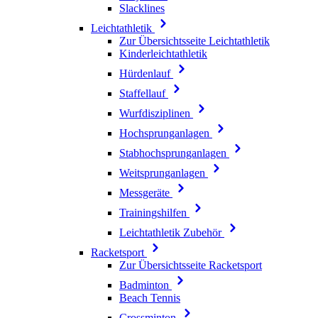
Slacklines
Leichtathletik
Zur Übersichtsseite Leichtathletik
Kinderleichtathletik
Hürdenlauf
Staffellauf
Wurfdisziplinen
Hochsprunganlagen
Stabhochsprunganlagen
Weitsprunganlagen
Messgeräte
Trainingshilfen
Leichtathletik Zubehör
Racketsport
Zur Übersichtsseite Racketsport
Badminton
Beach Tennis
Crossminton