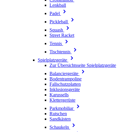
Lenkball
Padel
Pickleball
Squash
Street Racket
Tennis
Tischtennis
Spielplatzgeräte
Zur Übersichtsseite Spielplatzgeräte
Balanciergeräte
Bodentrampoline
Fallschutzplatten
Inklusionsgeräte
Karussells
Klettergerüste
Parkmobiliar
Rutschen
Sandkästen
Schaukeln