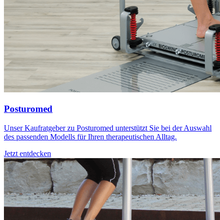
Posturomed
Unser Kaufratgeber zu Posturomed unterstützt Sie bei der Auswahl
des passenden Modells für Ihren therapeutischen Alltag.
Jetzt entdecken