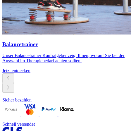
Balancetrainer
Unser Balancetrainer Kaufratgeber zeigt Ihnen, worauf Sie bei der
Auswahl im Therapiebedarf achten sollten.
Jetzt entdecken
Sicher bezahlen
Schnell versendet