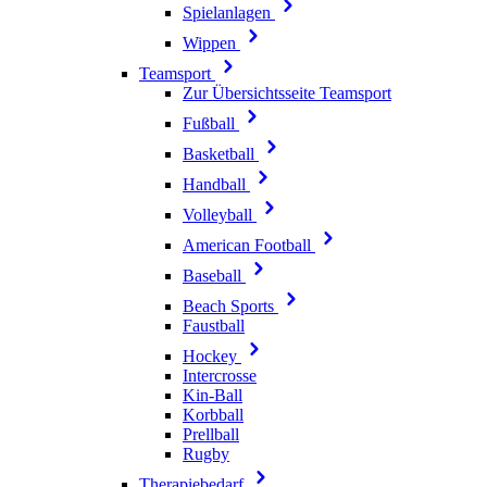
Spielanlagen
Wippen
Teamsport
Zur Übersichtsseite Teamsport
Fußball
Basketball
Handball
Volleyball
American Football
Baseball
Beach Sports
Faustball
Hockey
Intercrosse
Kin-Ball
Korbball
Prellball
Rugby
Therapiebedarf