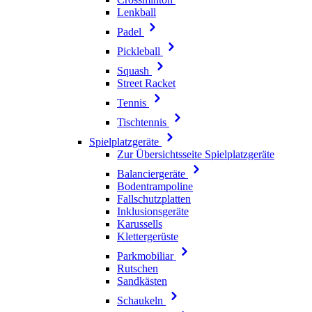
Lenkball
Padel
Pickleball
Squash
Street Racket
Tennis
Tischtennis
Spielplatzgeräte
Zur Übersichtsseite Spielplatzgeräte
Balanciergeräte
Bodentrampoline
Fallschutzplatten
Inklusionsgeräte
Karussells
Klettergerüste
Parkmobiliar
Rutschen
Sandkästen
Schaukeln