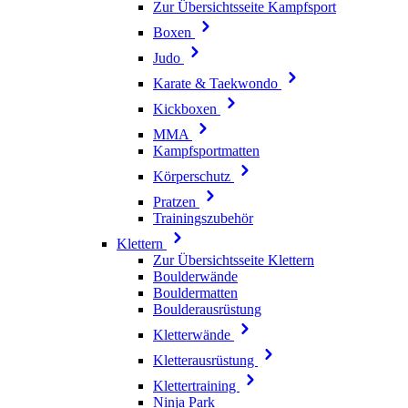
Zur Übersichtsseite Kampfsport
Boxen
Judo
Karate & Taekwondo
Kickboxen
MMA
Kampfsportmatten
Körperschutz
Pratzen
Trainingszubehör
Klettern
Zur Übersichtsseite Klettern
Boulderwände
Bouldermatten
Boulderausrüstung
Kletterwände
Kletterausrüstung
Klettertraining
Ninja Park