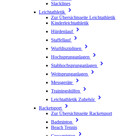
Slacklines
Leichtathletik
Zur Übersichtsseite Leichtathletik
Kinderleichtathletik
Hürdenlauf
Staffellauf
Wurfdisziplinen
Hochsprunganlagen
Stabhochsprunganlagen
Weitsprunganlagen
Messgeräte
Trainingshilfen
Leichtathletik Zubehör
Racketsport
Zur Übersichtsseite Racketsport
Badminton
Beach Tennis
Crossminton