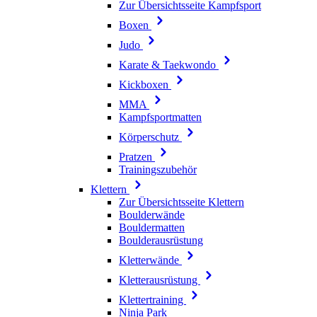
Zur Übersichtsseite Kampfsport
Boxen
Judo
Karate & Taekwondo
Kickboxen
MMA
Kampfsportmatten
Körperschutz
Pratzen
Trainingszubehör
Klettern
Zur Übersichtsseite Klettern
Boulderwände
Bouldermatten
Boulderausrüstung
Kletterwände
Kletterausrüstung
Klettertraining
Ninja Park