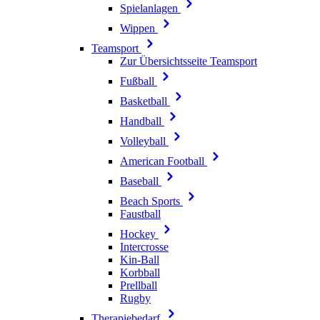
Spielanlagen
Wippen
Teamsport
Zur Übersichtsseite Teamsport
Fußball
Basketball
Handball
Volleyball
American Football
Baseball
Beach Sports
Faustball
Hockey
Intercrosse
Kin-Ball
Korbball
Prellball
Rugby
Therapiebedarf