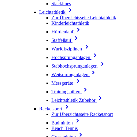
Slacklines
Leichtathletik
Zur Übersichtsseite Leichtathletik
Kinderleichtathletik
Hürdenlauf
Staffellauf
Wurfdisziplinen
Hochsprunganlagen
Stabhochsprunganlagen
Weitsprunganlagen
Messgeräte
Trainingshilfen
Leichtathletik Zubehör
Racketsport
Zur Übersichtsseite Racketsport
Badminton
Beach Tennis
Crossminton