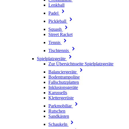
Lenkball
Padel
Pickleball
Squash
Street Racket
Tennis
Tischtennis
Spielplatzgeräte
Zur Übersichtsseite Spielplatzgeräte
Balanciergeräte
Bodentrampoline
Fallschutzplatten
Inklusionsgeräte
Karussells
Klettergerüste
Parkmobiliar
Rutschen
Sandkästen
Schaukeln