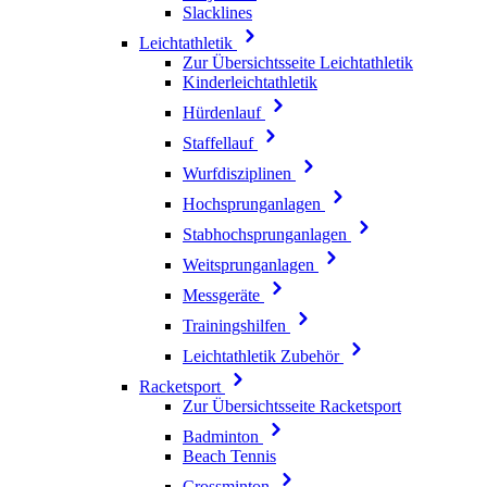
Slacklines
Leichtathletik
Zur Übersichtsseite Leichtathletik
Kinderleichtathletik
Hürdenlauf
Staffellauf
Wurfdisziplinen
Hochsprunganlagen
Stabhochsprunganlagen
Weitsprunganlagen
Messgeräte
Trainingshilfen
Leichtathletik Zubehör
Racketsport
Zur Übersichtsseite Racketsport
Badminton
Beach Tennis
Crossminton