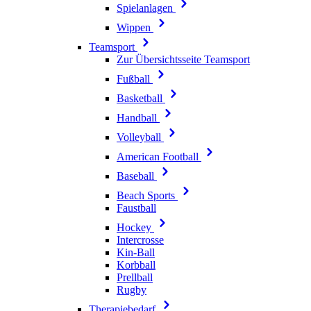
Spielanlagen
Wippen
Teamsport
Zur Übersichtsseite Teamsport
Fußball
Basketball
Handball
Volleyball
American Football
Baseball
Beach Sports
Faustball
Hockey
Intercrosse
Kin-Ball
Korbball
Prellball
Rugby
Therapiebedarf