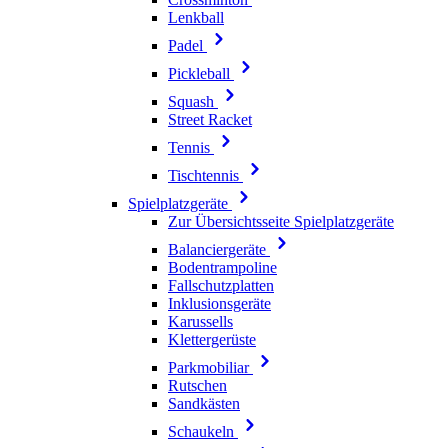
Lenkball
Padel
Pickleball
Squash
Street Racket
Tennis
Tischtennis
Spielplatzgeräte
Zur Übersichtsseite Spielplatzgeräte
Balanciergeräte
Bodentrampoline
Fallschutzplatten
Inklusionsgeräte
Karussells
Klettergerüste
Parkmobiliar
Rutschen
Sandkästen
Schaukeln