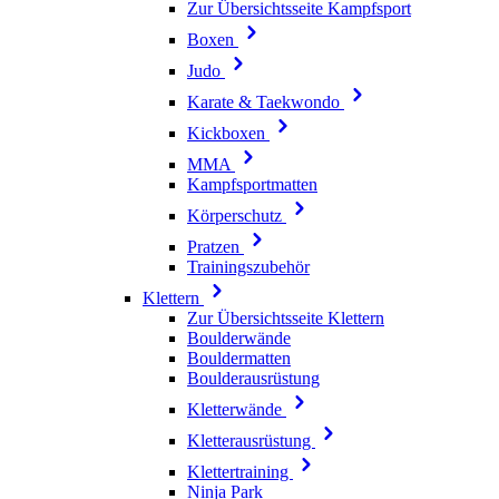
Zur Übersichtsseite Kampfsport
Boxen
Judo
Karate & Taekwondo
Kickboxen
MMA
Kampfsportmatten
Körperschutz
Pratzen
Trainingszubehör
Klettern
Zur Übersichtsseite Klettern
Boulderwände
Bouldermatten
Boulderausrüstung
Kletterwände
Kletterausrüstung
Klettertraining
Ninja Park