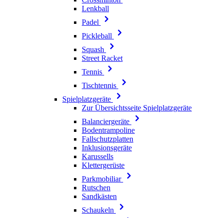
Lenkball
Padel
Pickleball
Squash
Street Racket
Tennis
Tischtennis
Spielplatzgeräte
Zur Übersichtsseite Spielplatzgeräte
Balanciergeräte
Bodentrampoline
Fallschutzplatten
Inklusionsgeräte
Karussells
Klettergerüste
Parkmobiliar
Rutschen
Sandkästen
Schaukeln