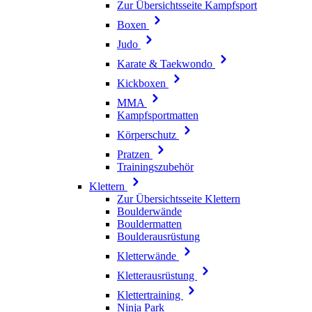
Zur Übersichtsseite Kampfsport
Boxen
Judo
Karate & Taekwondo
Kickboxen
MMA
Kampfsportmatten
Körperschutz
Pratzen
Trainingszubehör
Klettern
Zur Übersichtsseite Klettern
Boulderwände
Bouldermatten
Boulderausrüstung
Kletterwände
Kletterausrüstung
Klettertraining
Ninja Park