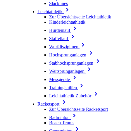
Slacklines
Leichtathletik
Zur Übersichtsseite Leichtathletik
Kinderleichtathletik
Hürdenlauf
Staffellauf
Wurfdisziplinen
Hochsprunganlagen
Stabhochsprunganlagen
Weitsprunganlagen
Messgeräte
Trainingshilfen
Leichtathletik Zubehör
Racketsport
Zur Übersichtsseite Racketsport
Badminton
Beach Tennis
Crossminton