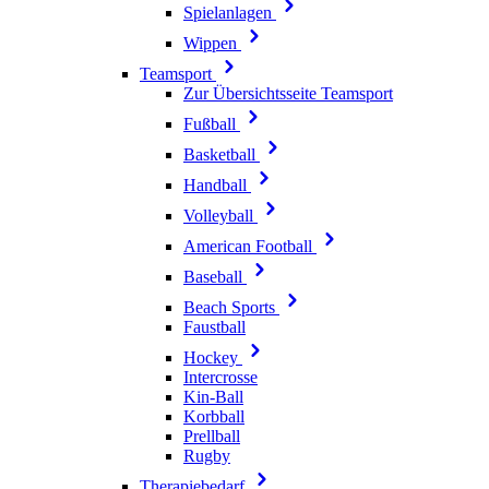
Spielanlagen
Wippen
Teamsport
Zur Übersichtsseite Teamsport
Fußball
Basketball
Handball
Volleyball
American Football
Baseball
Beach Sports
Faustball
Hockey
Intercrosse
Kin-Ball
Korbball
Prellball
Rugby
Therapiebedarf