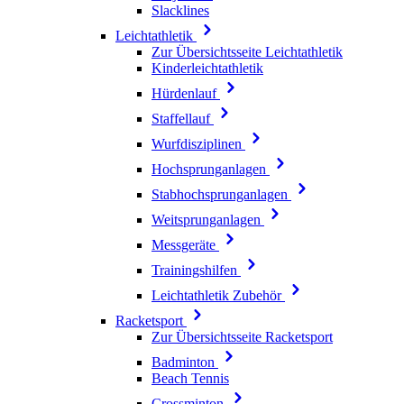
Slacklines
Leichtathletik
Zur Übersichtsseite Leichtathletik
Kinderleichtathletik
Hürdenlauf
Staffellauf
Wurfdisziplinen
Hochsprunganlagen
Stabhochsprunganlagen
Weitsprunganlagen
Messgeräte
Trainingshilfen
Leichtathletik Zubehör
Racketsport
Zur Übersichtsseite Racketsport
Badminton
Beach Tennis
Crossminton