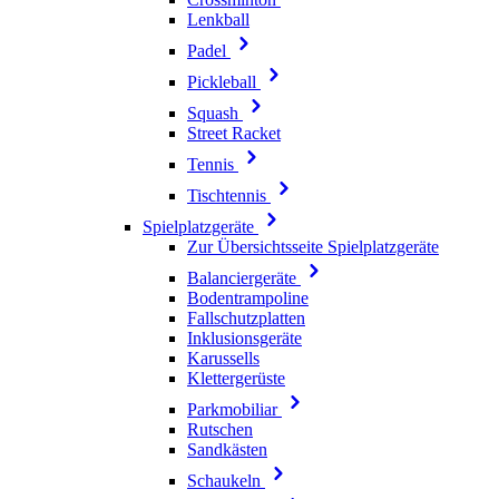
Lenkball
Padel
Pickleball
Squash
Street Racket
Tennis
Tischtennis
Spielplatzgeräte
Zur Übersichtsseite Spielplatzgeräte
Balanciergeräte
Bodentrampoline
Fallschutzplatten
Inklusionsgeräte
Karussells
Klettergerüste
Parkmobiliar
Rutschen
Sandkästen
Schaukeln