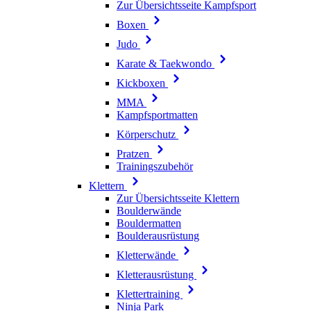
Zur Übersichtsseite Kampfsport
Boxen
Judo
Karate & Taekwondo
Kickboxen
MMA
Kampfsportmatten
Körperschutz
Pratzen
Trainingszubehör
Klettern
Zur Übersichtsseite Klettern
Boulderwände
Bouldermatten
Boulderausrüstung
Kletterwände
Kletterausrüstung
Klettertraining
Ninja Park