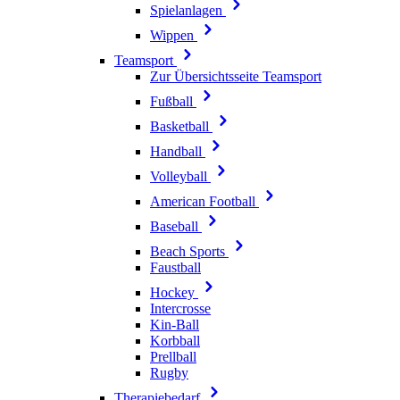
Spielanlagen
Wippen
Teamsport
Zur Übersichtsseite Teamsport
Fußball
Basketball
Handball
Volleyball
American Football
Baseball
Beach Sports
Faustball
Hockey
Intercrosse
Kin-Ball
Korbball
Prellball
Rugby
Therapiebedarf