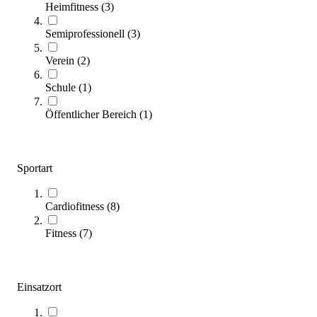
BH Fitness® Indoor Bike Duke H925R1
Heimfitness
(
3
)
1.940,00 €
Semiprofessionell
(
3
)
Zum Produkt
Verein
(
2
)
Längere Lieferzeit
Schule
(
1
)
Öffentlicher Bereich
(
1
)
Sportart
Cardiofitness
(
8
)
BH Fitness® SmartBike EXERCYCLE+ v2
1.899,00 €
Fitness
(
7
)
Zum Produkt
Längere Lieferzeit
Einsatzort