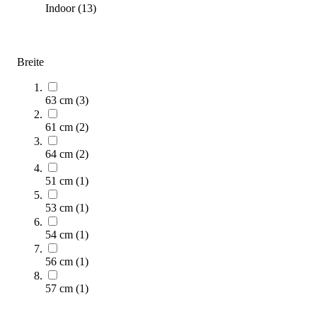
Indoor
(
13
)
Breite
BH Fitness® Indoor Bike Duke mag H923R
63 cm
(
3
)
1.690,00 €
61 cm
(
2
)
Zum Produkt
64 cm
(
2
)
Längere Lieferzeit
51 cm
(
1
)
53 cm
(
1
)
54 cm
(
1
)
56 cm
(
1
)
57 cm
(
1
)
BH Fitness® Indoor Bike Duke H920R