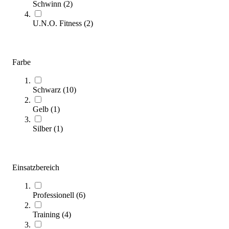
Schwinn
(
2
)
(
14
Artikel)
U.N.O. Fitness
(
2
)
Steigern Sie Ihre Ausdauer und Fitness mit dem passenden
Indoor-Bike: In unserem Kaufberater finden Sie alle wichtigen
Informationen, um das ideale Modell für Ihr Training auszuwählen.
Farbe
Zum Ratgeber
Schwarz
(
10
)
Kategorien & Filter
Gelb
(
1
)
Sortieren nach
Silber
(
1
)
Einsatzbereich
Professionell
(
6
)
Training
(
4
)