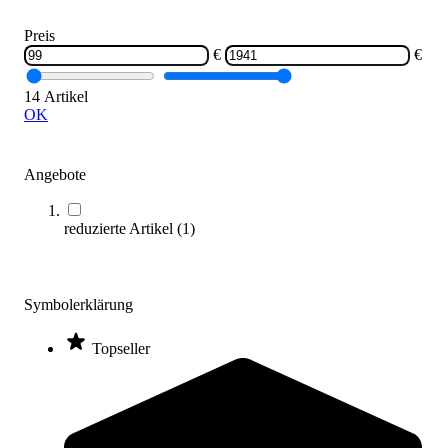
1.390,00 €
Preis
Zum Produkt
€
€
Längere Lieferzeit
14 Artikel
OK
Angebote
reduzierte Artikel
(
1
)
U.N.O.® Indoor Bike IC500
1.299,00 €
Symbolerklärung
Zum Produkt
Topseller
Sofort lieferbar