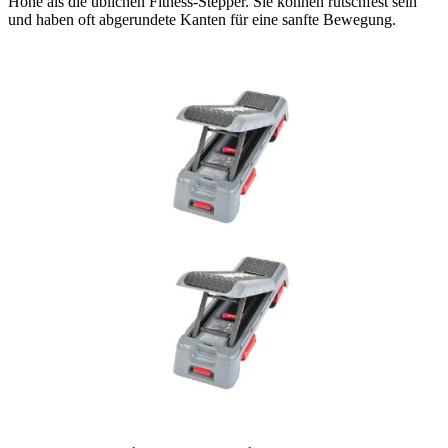
Höhe als die üblichen Fitness-Stepper. Sie können rutschfest sein
und haben oft abgerundete Kanten für eine sanfte Bewegung.