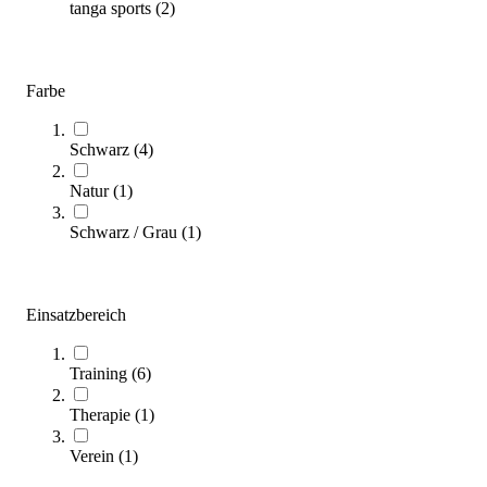
tanga sports
(
2
)
(
6
Artikel)
Entfachen Sie Ihre Aerobic-Routine neu: Unser Kaufratgeber
Farbe
für Steppbretter zeigt Ihnen, wie Sie mit dem idealen Equipment Ihr
Cardio-Training vielseitiger und effektiver gestalten.
Schwarz
(
4
)
Zum Ratgeber
Natur
(
1
)
Kategorien & Filter
Schwarz / Grau
(
1
)
Sortieren nach
Einsatzbereich
Training
(
6
)
Therapie
(
1
)
Verein
(
1
)