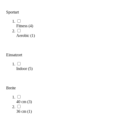
Reebok® STEP
Sportart
114,95 €
Zum Produkt
Fitness
(
4
)
Sofort lieferbar
Aerobic
(
1
)
Einsatzort
Indoor
(
5
)
tanga sports® Aerobic Step L
74,95 €
Breite
Zum Produkt
40 cm
(
3
)
Längere Lieferzeit
36 cm
(
1
)