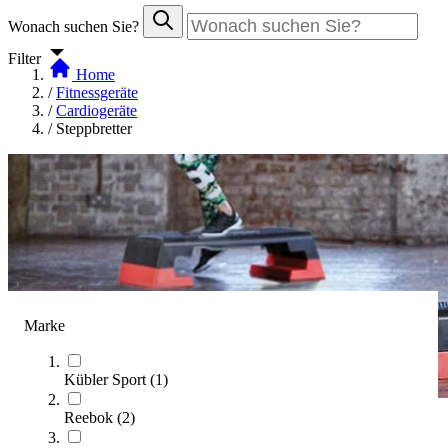
Wonach suchen Sie?
Filter
Home
/
Fitnessgeräte
/
Cardiogeräte
/
Steppbretter
Marke
Kübler Sport
(
1
)
Reebok
(
2
)
Steppbretter