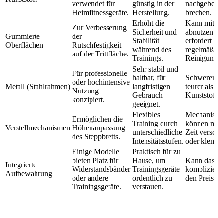
verwendet für
günstig in der
nachgeben
Heimfitnessgeräte.
Herstellung.
brechen.
Erhöht die
Kann mit d
Zur Verbesserung
Sicherheit und
abnutzen 
Gummierte
der
Stabilität
erfordert
Oberflächen
Rutschfestigkeit
während des
regelmäßi
auf der Trittfläche.
Trainings.
Reinigung
Sehr stabil und
Für professionelle
haltbar, für
Schwerer 
oder hochintensive
Metall (Stahlrahmen)
langfristigen
teurer als
Nutzung
Gebrauch
Kunststoff
konzipiert.
geeignet.
Flexibles
Mechanis
Ermöglichen die
Training durch
können mi
Verstellmechanismen
Höhenanpassung
unterschiedliche
Zeit versc
des Steppbretts.
Intensitätsstufen.
oder klem
Einige Modelle
Praktisch für zu
bieten Platz für
Hause, um
Kann das 
Integrierte
Widerstandsbänder
Trainingsgeräte
komplizie
Aufbewahrung
oder andere
ordentlich zu
den Preis 
Trainingsgeräte.
verstauen.