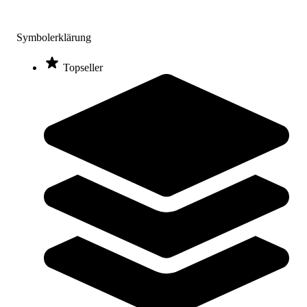
tanga sports® Aerobic Step
Symbolerklärung
92,95 €
Topseller
Zum Produkt
Sofort lieferbar
Parabelstep
199,95 €
Zum Produkt
Noch 3 auf Lager