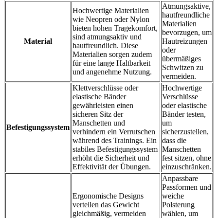
Atmungsaktive,
Hochwertige Materialien
hautfreundliche
wie Neopren oder Nylon
Materialien
bieten hohen Tragekomfort,
bevorzugen, um
sind atmungsaktiv und
Material
Hautreizungen
hautfreundlich. Diese
oder
Materialien sorgen zudem
übermäßiges
für eine lange Haltbarkeit
Schwitzen zu
und angenehme Nutzung.
vermeiden.
Klettverschlüsse oder
Hochwertige
elastische Bänder
Verschlüsse
gewährleisten einen
oder elastische
sicheren Sitz der
Bänder testen,
Manschetten und
um
Befestigungssystem
verhindern ein Verrutschen
sicherzustellen,
während des Trainings. Ein
dass die
stabiles Befestigungssystem
Manschetten
erhöht die Sicherheit und
fest sitzen, ohne
Effektivität der Übungen.
einzuschränken.
Anpassbare
Passformen und
Ergonomische Designs
weiche
verteilen das Gewicht
Polsterung
gleichmäßig, vermeiden
wählen, um