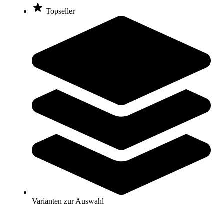
Topseller
TOGU® TrainChain
184,95 €
Zum Produkt
Noch 1 auf Lager
Kategorien & Filter
Sortieren nach
Finden Sie die perfekten
Gewichtsmanschetten – für mehr
Widerstand und gezieltes Muskeltraining!
Varianten zur Auswahl
Gewichtswesten Kaufratgeber