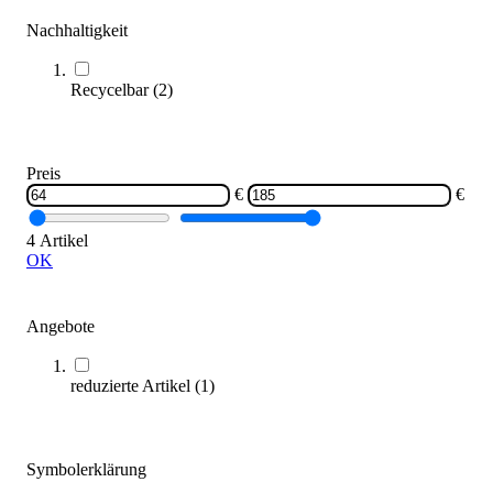
Nachhaltigkeit
SALE
Recycelbar
(
2
)
Preis
€
€
4 Artikel
OK
tanga sports® Gewichtsweste NEOPREN
89,95 €
Angebote
Zum Produkt
Solange der Vorrat reicht
reduzierte Artikel
(
1
)
Symbolerklärung