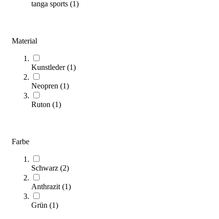
tanga sports
(
1
)
(
4
Artikel)
Maximieren Sie Ihre Trainingsleistung mit der passenden
Material
Gewichtsweste! In unserem Kaufberater finden Sie alle wichtigen
Informationen, um das ideale Modell für Ihr Training auszuwählen.
Kunstleder
(
1
)
Zum Ratgeber
Neopren
(
1
)
Kategorien & Filter
Ruton
(
1
)
Sortieren nach
Farbe
Schwarz
(
2
)
Anthrazit
(
1
)
Grün
(
1
)