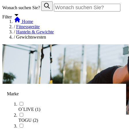
Wonach suchen Sie?
Filter
Home
/
Fitnessgeräte
/
Hanteln & Gewichte
/
Gewichtswesten
Marke
O`LIVE
(
1
)
TOGU
(
2
)
Gewichtswesten