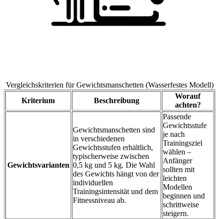
Vergleichskriterien für Gewichtsmanschetten (Wasserfestes Modell)
Worauf
Kriterium
Beschreibung
achten?
Passende
Gewichtsstufe
Gewichtsmanschetten sind
je nach
in verschiedenen
Trainingsziel
Gewichtsstufen erhältlich,
wählen –
typischerweise zwischen
Anfänger
Gewichtsvarianten
0,5 kg und 5 kg. Die Wahl
sollten mit
des Gewichts hängt von der
leichten
individuellen
Modellen
Trainingsintensität und dem
beginnen und
Fitnessniveau ab.
schrittweise
steigern.