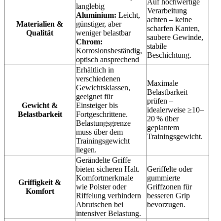
Auf hochwertige
langlebig
Verarbeitung
Aluminium:
Leicht,
achten – keine
Materialien &
günstiger, aber
scharfen Kanten,
Qualität
weniger belastbar
saubere Gewinde,
Chrom:
stabile
Korrosionsbeständig,
Beschichtung.
optisch ansprechend
Erhältlich in
verschiedenen
Maximale
Gewichtsklassen,
Belastbarkeit
geeignet für
prüfen –
Gewicht &
Einsteiger bis
idealerweise ≥10–
Belastbarkeit
Fortgeschrittene.
20 % über
Belastungsgrenze
geplantem
muss über dem
Trainingsgewicht.
Trainingsgewicht
liegen.
Gerändelte Griffe
bieten sicheren Halt.
Geriffelte oder
Komfortmerkmale
gummierte
Griffigkeit &
wie Polster oder
Griffzonen für
Komfort
Riffelung verhindern
besseren Grip
Abrutschen bei
bevorzugen.
intensiver Belastung.