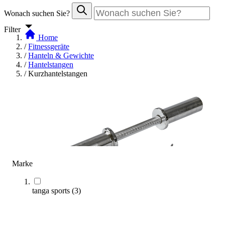
Wonach suchen Sie?
Filter
Home
/
Fitnessgeräte
/
Hanteln & Gewichte
/
Hantelstangen
/
Kurzhantelstangen
Marke
tanga sports
(
3
)