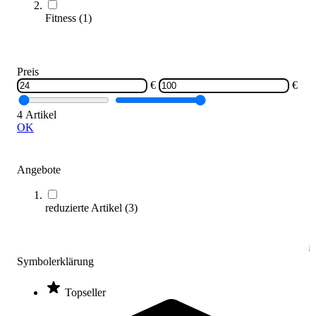
Fitness
(
1
)
tanga sports® Kurzhantelstange 50 mm
49,95 €
Preis
Zum Produkt
€
€
Sofort lieferbar
SALE
4 Artikel
OK
Angebote
reduzierte Artikel
(
3
)
tanga sports® Kurzhantelstange mit Sternverschluß, Ø 30 mm
24,30 €
Symbolerklärung
Zum Produkt
Topseller
Sofort lieferbar