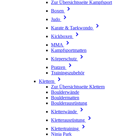
Zur Übersichtsseite Kampfsport
Boxen
Judo
Karate & Taekwondo
Kickboxen
MMA
Kampfsportmatten
Körperschutz
Pratzen
Trainingszubehör
Klettern
Zur Übersichtsseite Klettern
Boulderwände
Bouldermatten
Boulderausrüstung
Kletterwände
Kletterausrüstung
Klettertraining
Ninja Park