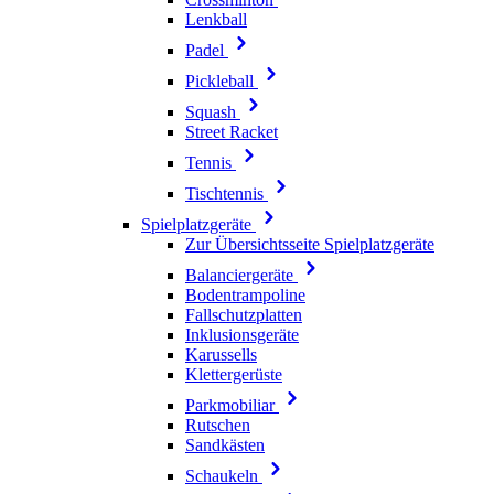
Lenkball
Padel
Pickleball
Squash
Street Racket
Tennis
Tischtennis
Spielplatzgeräte
Zur Übersichtsseite Spielplatzgeräte
Balanciergeräte
Bodentrampoline
Fallschutzplatten
Inklusionsgeräte
Karussells
Klettergerüste
Parkmobiliar
Rutschen
Sandkästen
Schaukeln