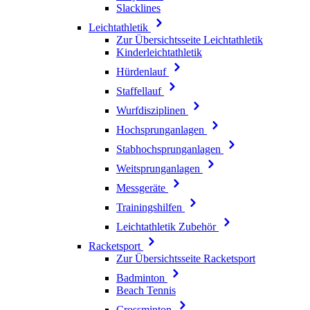
Slacklines
Leichtathletik
Zur Übersichtsseite Leichtathletik
Kinderleichtathletik
Hürdenlauf
Staffellauf
Wurfdisziplinen
Hochsprunganlagen
Stabhochsprunganlagen
Weitsprunganlagen
Messgeräte
Trainingshilfen
Leichtathletik Zubehör
Racketsport
Zur Übersichtsseite Racketsport
Badminton
Beach Tennis
Crossminton