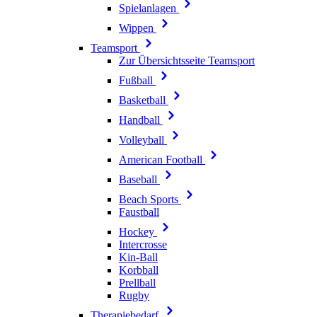
Spielanlagen
Wippen
Teamsport
Zur Übersichtsseite Teamsport
Fußball
Basketball
Handball
Volleyball
American Football
Baseball
Beach Sports
Faustball
Hockey
Intercrosse
Kin-Ball
Korbball
Prellball
Rugby
Therapiebedarf