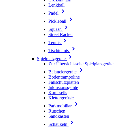
Lenkball
Padel
Pickleball
Squash
Street Racket
Tennis
Tischtennis
Spielplatzgeräte
Zur Übersichtsseite Spielplatzgeräte
Balanciergeräte
Bodentrampoline
Fallschutzplatten
Inklusionsgeräte
Karussells
Klettergerüste
Parkmobiliar
Rutschen
Sandkästen
Schaukeln