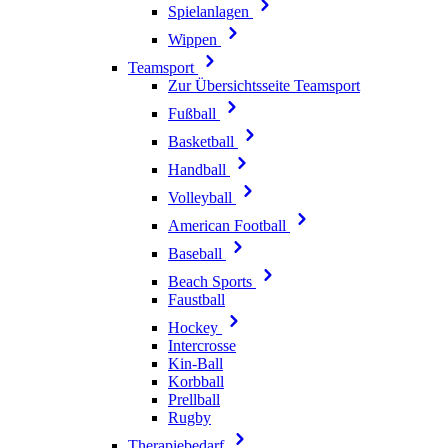
Spielanlagen
Wippen
Teamsport
Zur Übersichtsseite Teamsport
Fußball
Basketball
Handball
Volleyball
American Football
Baseball
Beach Sports
Faustball
Hockey
Intercrosse
Kin-Ball
Korbball
Prellball
Rugby
Therapiebedarf