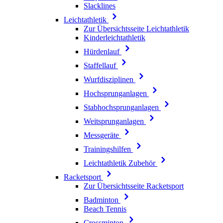
Slacklines
Leichtathletik
Zur Übersichtsseite Leichtathletik
Kinderleichtathletik
Hürdenlauf
Staffellauf
Wurfdisziplinen
Hochsprunganlagen
Stabhochsprunganlagen
Weitsprunganlagen
Messgeräte
Trainingshilfen
Leichtathletik Zubehör
Racketsport
Zur Übersichtsseite Racketsport
Badminton
Beach Tennis
Crossminton