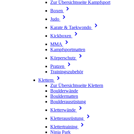
Zur Übersichtsseite Kampfsport
Boxen
Judo
Karate & Taekwondo
Kickboxen
MMA
Kampfsportmatten
Körperschutz
Pratzen
Trainingszubehör
Klettern
Zur Übersichtsseite Klettern
Boulderwände
Bouldermatten
Boulderausrüstung
Kletterwände
Kletterausrüstung
Klettertraining
Ninja Park