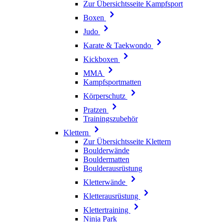
Zur Übersichtsseite Kampfsport
Boxen
Judo
Karate & Taekwondo
Kickboxen
MMA
Kampfsportmatten
Körperschutz
Pratzen
Trainingszubehör
Klettern
Zur Übersichtsseite Klettern
Boulderwände
Bouldermatten
Boulderausrüstung
Kletterwände
Kletterausrüstung
Klettertraining
Ninja Park