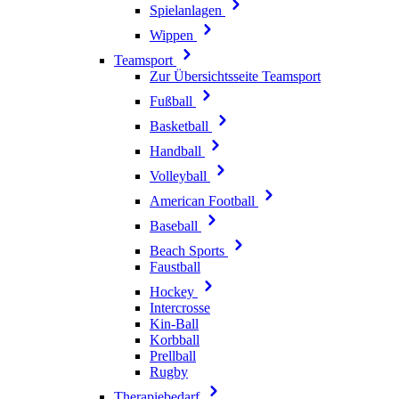
Spielanlagen
Wippen
Teamsport
Zur Übersichtsseite Teamsport
Fußball
Basketball
Handball
Volleyball
American Football
Baseball
Beach Sports
Faustball
Hockey
Intercrosse
Kin-Ball
Korbball
Prellball
Rugby
Therapiebedarf