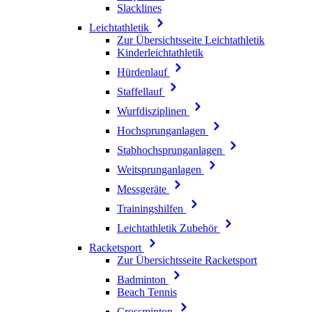
Slacklines
Leichtathletik
Zur Übersichtsseite Leichtathletik
Kinderleichtathletik
Hürdenlauf
Staffellauf
Wurfdisziplinen
Hochsprunganlagen
Stabhochsprunganlagen
Weitsprunganlagen
Messgeräte
Trainingshilfen
Leichtathletik Zubehör
Racketsport
Zur Übersichtsseite Racketsport
Badminton
Beach Tennis
Crossminton