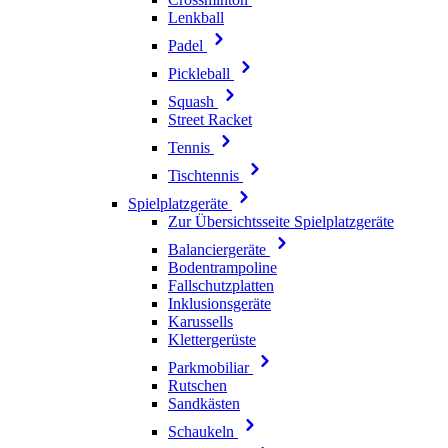
Lenkball
Padel
Pickleball
Squash
Street Racket
Tennis
Tischtennis
Spielplatzgeräte
Zur Übersichtsseite Spielplatzgeräte
Balanciergeräte
Bodentrampoline
Fallschutzplatten
Inklusionsgeräte
Karussells
Klettergerüste
Parkmobiliar
Rutschen
Sandkästen
Schaukeln