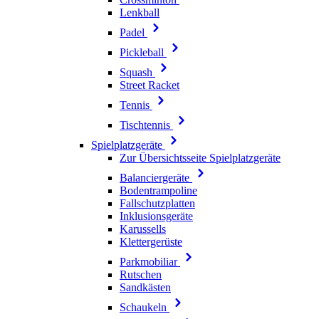
Lenkball
Padel
Pickleball
Squash
Street Racket
Tennis
Tischtennis
Spielplatzgeräte
Zur Übersichtsseite Spielplatzgeräte
Balanciergeräte
Bodentrampoline
Fallschutzplatten
Inklusionsgeräte
Karussells
Klettergerüste
Parkmobiliar
Rutschen
Sandkästen
Schaukeln