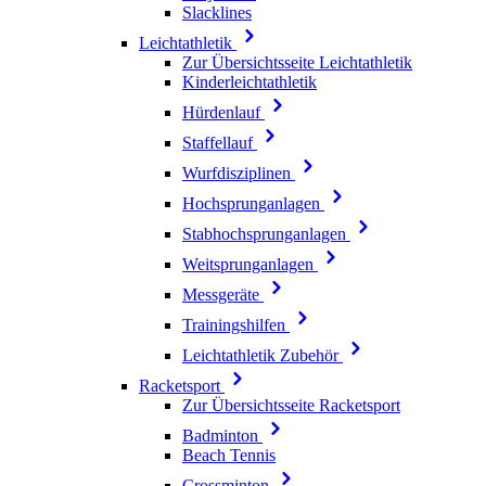
Slacklines
Leichtathletik
Zur Übersichtsseite Leichtathletik
Kinderleichtathletik
Hürdenlauf
Staffellauf
Wurfdisziplinen
Hochsprunganlagen
Stabhochsprunganlagen
Weitsprunganlagen
Messgeräte
Trainingshilfen
Leichtathletik Zubehör
Racketsport
Zur Übersichtsseite Racketsport
Badminton
Beach Tennis
Crossminton