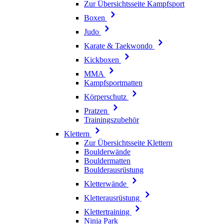
Zur Übersichtsseite Kampfsport
Boxen
Judo
Karate & Taekwondo
Kickboxen
MMA
Kampfsportmatten
Körperschutz
Pratzen
Trainingszubehör
Klettern
Zur Übersichtsseite Klettern
Boulderwände
Bouldermatten
Boulderausrüstung
Kletterwände
Kletterausrüstung
Klettertraining
Ninja Park