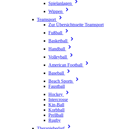
Spielanlagen
Wippen
Teamsport
Zur Übersichtsseite Teamsport
Fußball
Basketball
Handball
Volleyball
American Football
Baseball
Beach Sports
Faustball
Hockey
Intercrosse
Kin-Ball
Korbball
Prellball
Rugby
Therapiebedarf