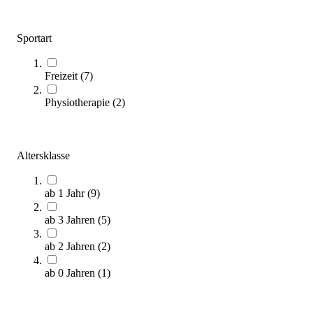
Sportart
Freizeit
(
7
)
Physiotherapie
(
2
)
Stapelstein® Rainbow Set Pastel, 7er-Set
215,00 €
Zum Produkt
Altersklasse
Sofort lieferbar
ab 1 Jahr
(
9
)
ab 3 Jahren
(
5
)
ab 2 Jahren
(
2
)
ab 0 Jahren
(
1
)