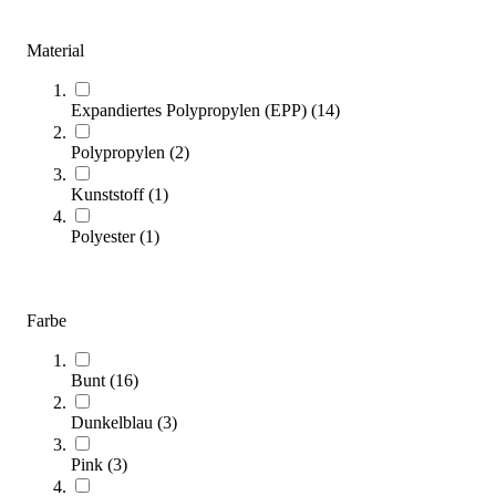
Balanciersteine
Material
(
20
Artikel)
Finden Sie die passenden Balanciersteine für Training, Freizeit
Expandiertes Polypropylen (EPP)
(
14
)
und Spielspaß in unserem Kaufratgeber. Jetzt entdecken und
Gleichgewicht spielerisch fördern!
Polypropylen
(
2
)
Zum Ratgeber
Kunststoff
(
1
)
Kategorien & Filter
Polyester
(
1
)
Sortieren nach
Farbe
Bunt
(
16
)
Dunkelblau
(
3
)
Pink
(
3
)