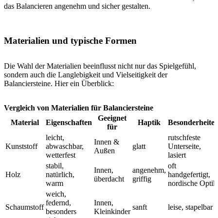
das Balancieren angenehm und sicher gestalten.
Materialien und typische Formen
Die Wahl der Materialien beeinflusst nicht nur das Spielgefühl,
sondern auch die Langlebigkeit und Vielseitigkeit der
Balanciersteine. Hier ein Überblick:
Vergleich von Materialien für Balanciersteine
Geeignet
Material
Eigenschaften
Haptik
Besonderheite
für
leicht,
rutschfeste
Innen &
Kunststoff
abwaschbar,
glatt
Unterseite,
Außen
wetterfest
lasiert
stabil,
oft
Innen,
angenehm,
Holz
natürlich,
handgefertigt,
überdacht
griffig
warm
nordische Optik
weich,
federnd,
Innen,
Schaumstoff
sanft
leise, stapelbar
besonders
Kleinkinder