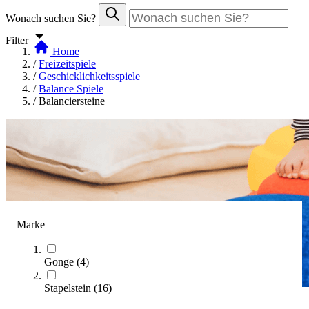
Wonach suchen Sie?
Filter
Home
/
Freizeitspiele
/
Geschicklichkeitsspiele
/
Balance Spiele
/
Balanciersteine
Marke
Gonge
(
4
)
Stapelstein
(
16
)