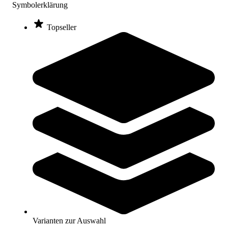
Stapelstein® Dynamic Kinderhocker
Symbolerklärung
119,00 €
ab
Topseller
Zum Produkt
Varianten zur Auswahl
Nur wenige auf Lager
Stapelstein® Spielmatte Mat
139,00 €
ab
Zum Produkt
Varianten zur Auswahl
Varianten zur Auswahl
Nur wenige auf Lager