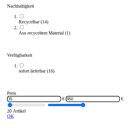
Nachhaltigkeit
Recycelbar
(
14
)
Aus recyceltem Material
(
1
)
Stapelstein® Base
89,00 €
ab
Verfügbarkeit
Zum Produkt
Varianten zur Auswahl
sofort lieferbar
(
16
)
Nur wenige auf Lager
Preis
€
€
20 Artikel
OK