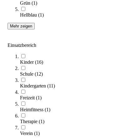
Grün
(
1
)
Stapelstein® Original Grow Rainbow Pastel, 6er-Set
949,00 €
Hellblau
(
1
)
Mehr zeigen
Zum Produkt
Sofort lieferbar
Einsatzbereich
Kinder
(
16
)
Schule
(
12
)
Kindergarten
(
11
)
Freizeit
(
1
)
Stapelstein® Original Grow Rainbow Classic, 6er-Set
949,00 €
Heimfitness
(
1
)
Zum Produkt
Therapie
(
1
)
Sofort lieferbar
Verein
(
1
)