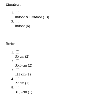
Stapelstein® Rainbow Set Classic, 7er-Set
Einsatzort
215,00 €
Zum Produkt
Indoor & Outdoor
(
13
)
Bald wieder lieferbar
Indoor
(
6
)
Breite
35 cm
(
2
)
35,5 cm
(
2
)
Stapelstein® Original Education, 24er-Set
579,00 €
111 cm
(
1
)
27 cm
(
1
)
Zum Produkt
Sofort lieferbar
31,3 cm
(
1
)