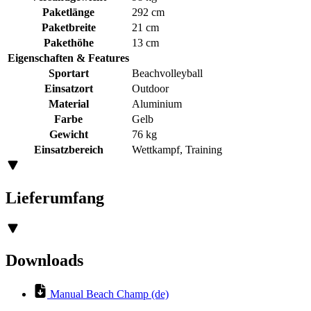
Paketlänge
292 cm
Paketbreite
21 cm
Pakethöhe
13 cm
Eigenschaften & Features
Sportart
Beachvolleyball
Einsatzort
Outdoor
Material
Aluminium
Farbe
Gelb
Gewicht
76 kg
Einsatzbereich
Wettkampf, Training
Lieferumfang
Downloads
Manual Beach Champ (de)