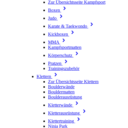
Zur Übersichtsseite Kampfsport
Boxen
Judo
Karate & Taekwondo
Kickboxen
MMA
Kampfsportmatten
Körperschutz
Pratzen
Trainingszubehör
Klettern
Zur Übersichtsseite Klettern
Boulderwände
Bouldermatten
Boulderausrüstung
Kletterwände
Kletterausrüstung
Klettertraining
Ninja Park