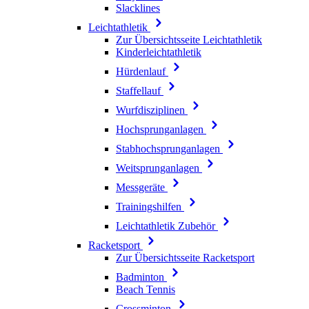
Slacklines
Leichtathletik
Zur Übersichtsseite Leichtathletik
Kinderleichtathletik
Hürdenlauf
Staffellauf
Wurfdisziplinen
Hochsprunganlagen
Stabhochsprunganlagen
Weitsprunganlagen
Messgeräte
Trainingshilfen
Leichtathletik Zubehör
Racketsport
Zur Übersichtsseite Racketsport
Badminton
Beach Tennis
Crossminton