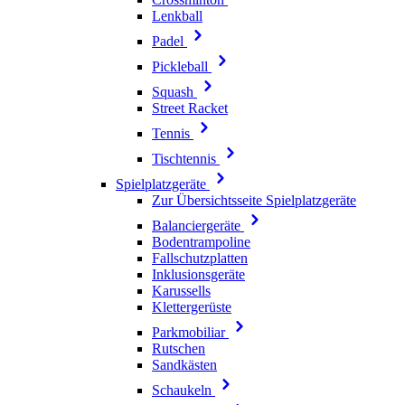
Lenkball
Padel
Pickleball
Squash
Street Racket
Tennis
Tischtennis
Spielplatzgeräte
Zur Übersichtsseite Spielplatzgeräte
Balanciergeräte
Bodentrampoline
Fallschutzplatten
Inklusionsgeräte
Karussells
Klettergerüste
Parkmobiliar
Rutschen
Sandkästen
Schaukeln