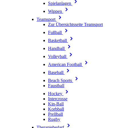
Spielanlagen
Wippen
Teamsport
Zur Übersichtsseite Teamsport
Fußball
Basketball
Handball
Volleyball
American Football
Baseball
Beach Sports
Faustball
Hockey
Intercrosse
Kin-Ball
Korbball
Prellball
Rugby
Therapiebedarf