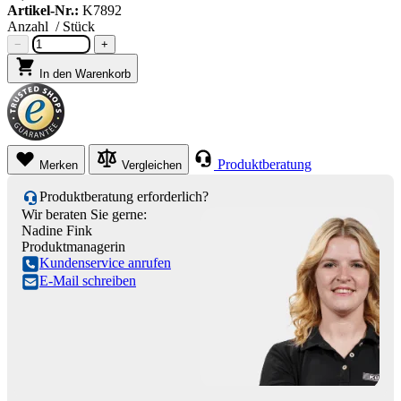
Artikel-Nr.:
K7892
Anzahl
/ Stück
−
+
In den Warenkorb
Produktberatung
Merken
Vergleichen
Produktberatung erforderlich?
Wir beraten Sie gerne:
Nadine Fink
Produktmanagerin
Kundenservice anrufen
E-Mail schreiben