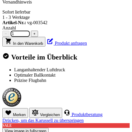
Versandhinweis
Sofort lieferbar
1 - 3 Werktage
Artikel-Nr.:
vg-003542
Anzahl
−
+
Produkt anfragen
In den Warenkorb
Vorteile im Überblick
Langanhaltender Luftdruck
Optimaler Ballkontakt
Präzise Flugbahn
Produktberatung
Merken
Vergleichen
Drücken, um das Karussell zu überspringen
SALE
View image in fullscreen