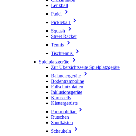
Lenkball
Padel
Pickleball
Squash
Street Racket
Tennis
Tischtennis
Spielplatzgeräte
Zur Übersichtsseite Spielplatzgeräte
Balanciergeräte
Bodentrampoline
Fallschutzplatten
Inklusionsgeräte
Karussells
Klettergerüste
Parkmobiliar
Rutschen
Sandkästen
Schaukeln