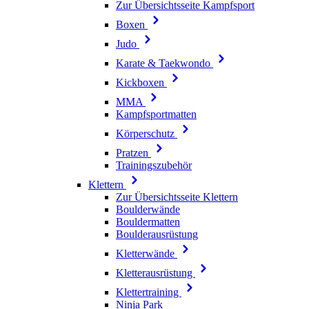
Zur Übersichtsseite Kampfsport
Boxen
Judo
Karate & Taekwondo
Kickboxen
MMA
Kampfsportmatten
Körperschutz
Pratzen
Trainingszubehör
Klettern
Zur Übersichtsseite Klettern
Boulderwände
Bouldermatten
Boulderausrüstung
Kletterwände
Kletterausrüstung
Klettertraining
Ninja Park