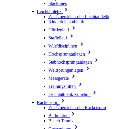
Slacklines
Leichtathletik
Zur Übersichtsseite Leichtathletik
Kinderleichtathletik
Hürdenlauf
Staffellauf
Wurfdisziplinen
Hochsprunganlagen
Stabhochsprunganlagen
Weitsprunganlagen
Messgeräte
Trainingshilfen
Leichtathletik Zubehör
Racketsport
Zur Übersichtsseite Racketsport
Badminton
Beach Tennis
Crossminton