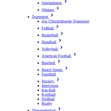
Spielanlagen
Wippen
Teamsport
Zur Übersichtsseite Teamsport
Fußball
Basketball
Handball
Volleyball
American Football
Baseball
Beach Sports
Faustball
Hockey
Intercrosse
Kin-Ball
Korbball
Prellball
Rugby
Therapiebedarf