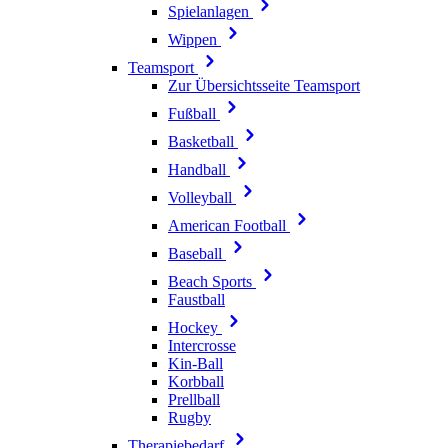
Spielanlagen
Wippen
Teamsport
Zur Übersichtsseite Teamsport
Fußball
Basketball
Handball
Volleyball
American Football
Baseball
Beach Sports
Faustball
Hockey
Intercrosse
Kin-Ball
Korbball
Prellball
Rugby
Therapiebedarf