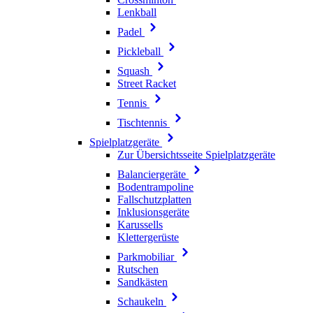
Lenkball
Padel
Pickleball
Squash
Street Racket
Tennis
Tischtennis
Spielplatzgeräte
Zur Übersichtsseite Spielplatzgeräte
Balanciergeräte
Bodentrampoline
Fallschutzplatten
Inklusionsgeräte
Karussells
Klettergerüste
Parkmobiliar
Rutschen
Sandkästen
Schaukeln