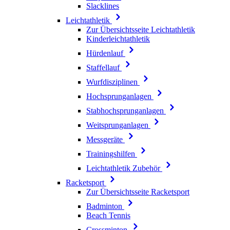
Slacklines
Leichtathletik
Zur Übersichtsseite Leichtathletik
Kinderleichtathletik
Hürdenlauf
Staffellauf
Wurfdisziplinen
Hochsprunganlagen
Stabhochsprunganlagen
Weitsprunganlagen
Messgeräte
Trainingshilfen
Leichtathletik Zubehör
Racketsport
Zur Übersichtsseite Racketsport
Badminton
Beach Tennis
Crossminton