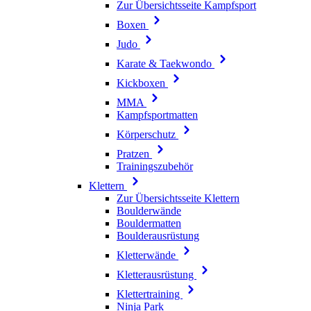
Zur Übersichtsseite Kampfsport
Boxen
Judo
Karate & Taekwondo
Kickboxen
MMA
Kampfsportmatten
Körperschutz
Pratzen
Trainingszubehör
Klettern
Zur Übersichtsseite Klettern
Boulderwände
Bouldermatten
Boulderausrüstung
Kletterwände
Kletterausrüstung
Klettertraining
Ninja Park