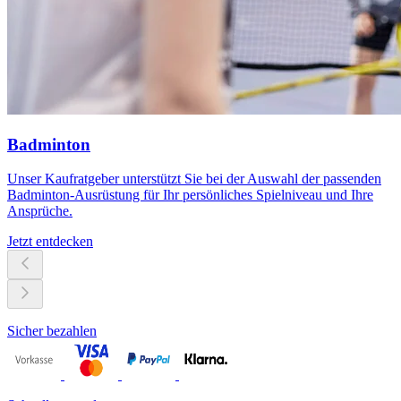
Badminton
Unser Kaufratgeber unterstützt Sie bei der Auswahl der passenden
Badminton-Ausrüstung für Ihr persönliches Spielniveau und Ihre
Ansprüche.
Jetzt entdecken
Sicher bezahlen