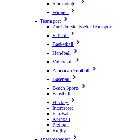
Spielanlagen
Wippen
Teamsport
Zur Übersichtsseite Teamsport
Fußball
Basketball
Handball
Volleyball
American Football
Baseball
Beach Sports
Faustball
Hockey
Intercrosse
Kin-Ball
Korbball
Prellball
Rugby
Therapiebedarf