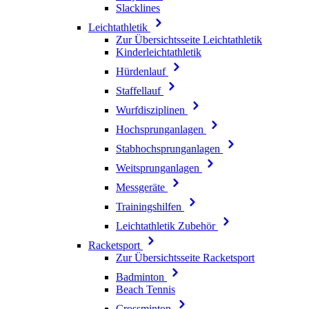
Slacklines
Leichtathletik
Zur Übersichtsseite Leichtathletik
Kinderleichtathletik
Hürdenlauf
Staffellauf
Wurfdisziplinen
Hochsprunganlagen
Stabhochsprunganlagen
Weitsprunganlagen
Messgeräte
Trainingshilfen
Leichtathletik Zubehör
Racketsport
Zur Übersichtsseite Racketsport
Badminton
Beach Tennis
Crossminton