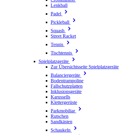
Lenkball
Padel
Pickleball
Squash
Street Racket
Tennis
Tischtennis
Spielplatzgeräte
Zur Übersichtsseite Spielplatzgeräte
Balanciergeräte
Bodentrampoline
Fallschutzplatten
Inklusionsgeräte
Karussells
Klettergerüste
Parkmobiliar
Rutschen
Sandkästen
Schaukeln