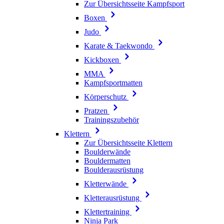
Zur Übersichtsseite Kampfsport
Boxen
Judo
Karate & Taekwondo
Kickboxen
MMA
Kampfsportmatten
Körperschutz
Pratzen
Trainingszubehör
Klettern
Zur Übersichtsseite Klettern
Boulderwände
Bouldermatten
Boulderausrüstung
Kletterwände
Kletterausrüstung
Klettertraining
Ninja Park